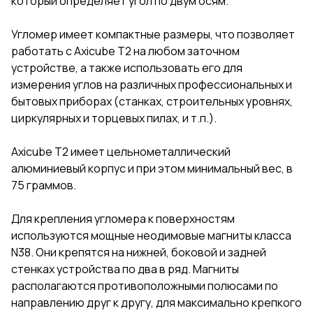
который определяет угол по двум осям.
Угломер имеет компактные размеры, что позволяет
работать с Axicube T2 на любом заточном
устройстве, а также использовать его для
измерения углов на различных профессиональных и
бытовых приборах (станках, строительных уровнях,
циркулярных и торцевых пилах, и т.п.).
Axicube T2 имеет цельнометаллический
алюминиевый корпус и при этом минимальный вес, в
75 граммов.
Для крепления угломера к поверхностям
используются мощные неодимовые магниты класса
N38. Они крепятся на нижней, боковой и задней
стенках устройства по два в ряд. Магниты
располагаются противоположными полюсами по
направлению друг к другу, для максимально крепкого