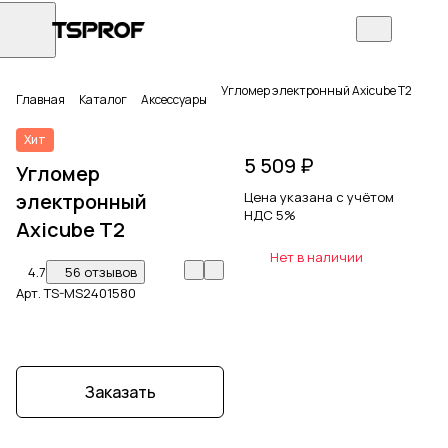
Угломер электронный Axicube T2
Главная
Каталог
Аксессуары
Хит
5 509 ₽
Угломер
электронный
Цена указана с учётом
НДС 5%
Axicube T2
Нет в наличии
4.7
56 отзывов
Арт.
TS-MS2401580
Заказать