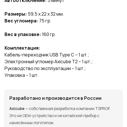
Автоотключение:
5 минут
Размеры:
59,5 х 22 х 32 мм.
Вес угломера:
75 гр.
Вес в упаковке:
160 гр.
Комплектация:
Кабель-переходник USB Type C – 1 шт.;
Электронный угломер Axicube T2 – 1 шт.;
Руководство по эксплуатации – 1 шт.;
Упаковка – 1 шт.
Разработано и производится в России
Axicube
— собственная разработка компании TSPROF.
Это не OEM-устройство и не китайский прибор с
нанесённым логотипом.