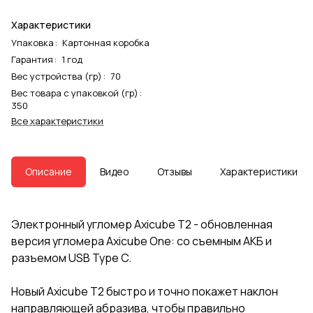
Характеристики
Упаковка
:
Картонная коробка
Гарантия
:
1 год
Вес устройства (гр)
:
70
Вес товара с упаковкой (гр)
:
350
Все характеристики
Описание
Видео
Отзывы
Характеристики
Электронный угломер Axicube T2 - обновленная
версия угломера Axicube One: со съемным АКБ и
разъемом USB Type C.
Новый Axicube T2 быстро и точно покажет наклон
направляющей абразива, чтобы правильно