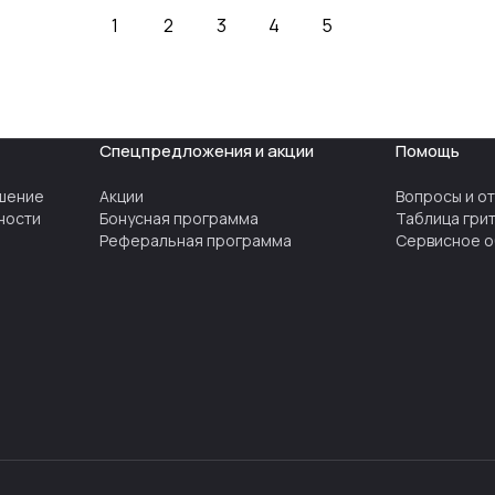
региона, экспортного акселератора и анонсировал
1
2
3
4
5
новые проекты.
Среди компаний, которые успешно развивают
экспортное направление, руководитель Удмуртии
назвал "Беспилотные системы", НПЦ "Пружина",
Спецпредложения и акции
Помощь
Чепецкий механический завод, техностудию "Профиль
TSPROF", Gymnastics fantastic ("Танцующие").
шение
Акции
Вопросы и о
ности
Бонусная программа
Таблица гри
https://pfo.volga.news/article/477904.html
Реферальная программа
Сервисное о