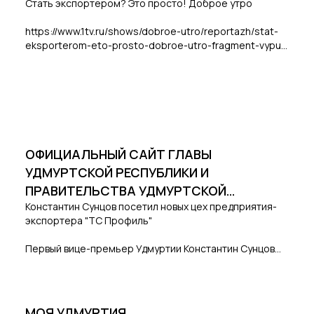
Стать экспортером? Это просто! Доброе утро
https://www.1tv.ru/shows/dobroe-utro/reportazh/stat-
eksporterom-eto-prosto-dobroe-utro-fragment-vypu...
ОФИЦИАЛЬНЫЙ САЙТ ГЛАВЫ
УДМУРТСКОЙ РЕСПУБЛИКИ И
ПРАВИТЕЛЬСТВА УДМУРТСКОЙ
Константин Сунцов посетил новых цех предприятия-
РЕСПУБЛИКИ
экспортера "ТС Профиль"
Первый вице-премьер Удмуртии Константин Сунцов
посетил новое инновационное производство компании
«Техностудия Профиль» - производителя заточек для
ножей. В прошлом году предприятие отметило 10-
летний юбилей.
МОЯ УДМУРТИЯ