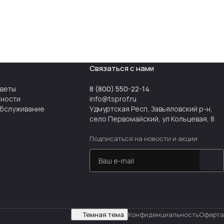
ООО «Био Терра» (Вегенсы), ООО «Боксглас», ИП Попов
(Estelavia), ООО «Ялога-НТ» (Kreda), ООО «Дуб-
береза», ООО«Арома Чай», ООО «Уральская
мануфактура», ИП Громова (BunglyBoo), ООО
«Сарапульская швейная фабрика», ООО «ПК Аймант».
Программа обучения, которую они пройдут, включает
три модуля: продукт на глобальном рынке,
Связаться с нами
международные переговоры и продажи и экспортная
сделка.
тветы
8 (800) 550-22-14
тности
info@tsprof.ru
бслуживание
Удмуртская Респ, Завьяловский р-н,
село Первомайский, ул Кольцевая, 8
Подписаться
на новости и акции
Темная тема
Конфиденциальность
Оферта