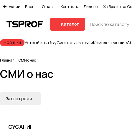
Акции
Блог
О нас
Контакты
Дилеры
⚔«Братство О
Каталог
Новинки
Устройства б\у
Системы заточки
Комплектующие
А
Главная
СМИ о нас
СМИ о нас
За все время
СУСАНИН