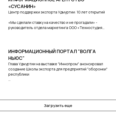
рублей, в перспективе это 80 новых рабочих мест.
«СУСАНИН»
https://susanin.news/udmurtia/business/20230111-
Центр поддержки экспорта Удмуртии: 10 лет открытий
298846/
«Мы сделали ставку на качество и не прогадали» -
руководитель отдела маркетинга ООО «Техностудия
Профиль» Артем Васильев
https://susanin.news/longreads/10yearsofexport/
ИНФОРМАЦИОННЫЙ ПОРТАЛ "ВОЛГА
НЬЮС"
Глава Удмуртии на выставке "Иннопром" анонсировал
создание Школы экспорта для предприятий "оборонки"
республики
Во вторник, 10 июля, глава Удмуртии Александр
Бречалов на международной промышленной выставке
"Иннопром" в Екатеринбурге выступил на сессии
"Инструменты поддержки экспорта - roadmap для
Загрузить еще
промышленного экспорта". В своем докладе он
поделился опытом республики в этом направлении,
рассказал об успехах экспортеров-"чемпионов"