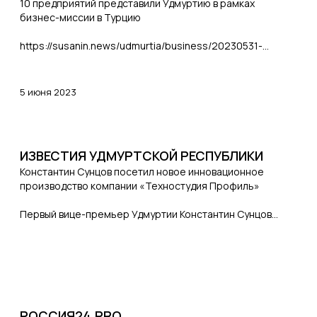
10 предприятий представили Удмуртию в рамках
бизнес-миссии в Турцию
https://susanin.news/udmurtia/business/20230531-
302816/
5 июня 2023
ИЗВЕСТИЯ УДМУРТСКОЙ РЕСПУБЛИКИ
Константин Сунцов посетил новое инновационное
производство компании «Техностудия Профиль»
Первый вице-премьер Удмуртии Константин Сунцов
посетил новое инновационное производство компании
«Техностудия Профиль» - производителя заточек для
ножей. Новый цех площадью 3,5 тысячи квадратных
метров запустили в начале года, сообщает пресс-
служба главы и правительства Удмуртской Республики.
https://izvestiaur.ru/rubrics/biznes/470029-konstantin-
РОССИЯ24.PRO