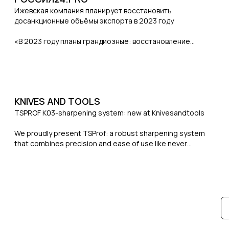
suntsov-posetil-novoe-innovatsionnoe-proizvod...
Ижевская компания планирует восстановить
досанкционные объёмы экспорта в 2023 году
«В 2023 году планы грандиозные: восстановление
досанкционных объёмов экспорта, пять новых для
рынка устройств заточки ножей», — поделился вице-
премьер.
https://russia24.pro/udmurtia/339290937/
KNIVES AND TOOLS
TSPROF K03-sharpening system: new at Knivesandtools
We proudly present TSProf: a robust sharpening system
that combines precision and ease of use like never
before. This system is currently gaining popularity
worldwide, mainly in Russia, the former Soviet States and
the United States. In Western Europe this system is still
hard to obtain. Fortunately that is about to change!
https://www.knivesandtools.com/en/ct/tsprof-
sharpeningsystem.htm