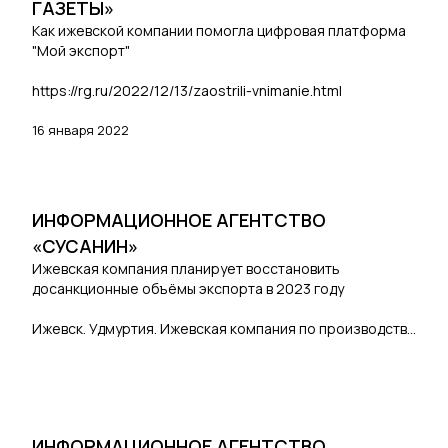
ГАЗЕТЫ»
Как ижевской компании помогла цифровая платформа
"Мой экспорт"
https://rg.ru/2022/12/13/zaostrili-vnimanie.html
16 января 2022
ИНФОРМАЦИОННОЕ АГЕНТСТВО
«СУСАНИН»
Ижевская компания планирует восстановить
досанкционные объёмы экспорта в 2023 году
Ижевск. Удмуртия. Ижевская компания по производству
запатентованных заточных устройств «ТС Профиль» —
TSPROF сделала открыла новый цех на 3,5 тыс.
квадратных метров. Как рассказал в соцсетях первый
вице-премьер Удмуртии Константин Сунцов,
инвестиции в увеличение площади превысили 200 млн
ИНФОРМАЦИОННОЕ АГЕНТСТВО