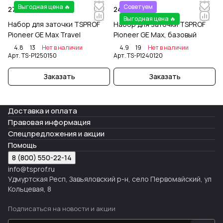
Выгодная цена 🔥
Советуем
27 999 ₽
24 999 ₽
Выгодная цена 🔥
Набор для заточки TSPROF
Набор для заточки TSPROF
Pioneer GE Max Travel
Pioneer GE Max, базовый
4.8
13
Нет в наличии
4.9
19
Нет в наличии
Арт.
TS-P1250150
Арт.
TS-P1240120
Заказать
Заказать
Доставка и оплата
Правовая информация
Спецпредложения и акции
Помощь
8 (800) 550-22-14
info@tsprof.ru
Удмуртская Респ, Завьяловский р-н, село Первомайский, ул
Кольцевая, 8
Подписаться
на новости и акции