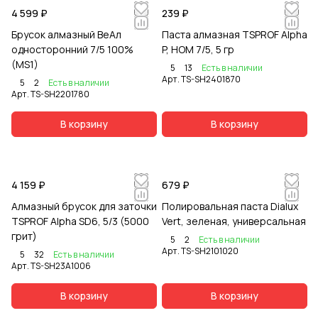
4 599 ₽
239 ₽
Брусок алмазный ВеАл
Паста алмазная TSPROF Alpha
односторонний 7/5 100%
P, НОМ 7/5, 5 гр
(MS1)
5
13
Есть в наличии
Арт.
TS-SH2401870
5
2
Есть в наличии
Арт.
TS-SH2201780
В корзину
В корзину
4 159 ₽
679 ₽
Алмазный брусок для заточки
Полировальная паста Dialux
TSPROF Alpha SD6, 5/3 (5000
Vert, зеленая, универсальная
грит)
5
2
Есть в наличии
Арт.
TS-SH2101020
5
32
Есть в наличии
Арт.
TS-SH23A1006
В корзину
В корзину