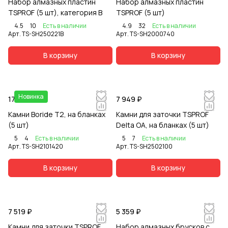
Набор алмазных пластин
Набор алмазных пластин
TSPROF (5 шт), категория B
TSPROF (5 шт)
4.5
10
Есть в наличии
4.9
32
Есть в наличии
Арт.
TS-SH250221B
Арт.
TS-SH2000740
В корзину
В корзину
Новинка
17 039 ₽
7 949 ₽
Камни Boride T2, на бланках
Камни для заточки TSPROF
(5 шт)
Delta OA, на бланках (5 шт)
5
4
Есть в наличии
5
7
Есть в наличии
Арт.
TS-SH2101420
Арт.
TS-SH2502100
В корзину
В корзину
7 519 ₽
5 359 ₽
Камни для заточки TSPROF
Набор алмазных брусков с