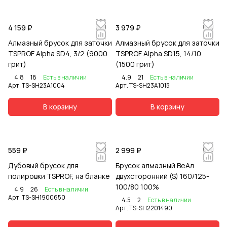
4 159 ₽
3 979 ₽
Алмазный брусок для заточки
Алмазный брусок для заточки
TSPROF Alpha SD4, 3/2 (9000
TSPROF Alpha SD15, 14/10
грит)
(1500 грит)
4.8
18
Есть в наличии
4.9
21
Есть в наличии
Арт.
TS-SH23A1004
Арт.
TS-SH23A1015
В корзину
В корзину
559 ₽
2 999 ₽
Дубовый брусок для
Брусок алмазный ВеАл
полировки TSPROF, на бланке
двухсторонний (S) 160/125-
100/80 100%
4.9
26
Есть в наличии
Арт.
TS-SH1900650
4.5
2
Есть в наличии
Арт.
TS-SH2201490