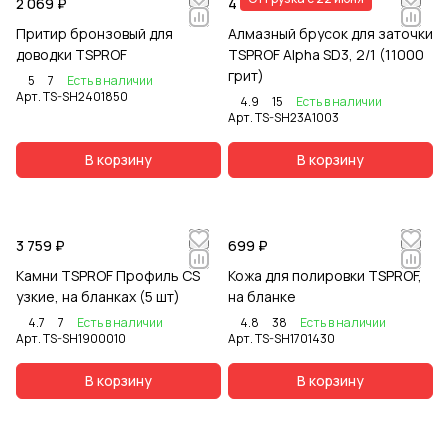
2 069 ₽
4 159 ₽
Притир бронзовый для
Алмазный брусок для заточки
доводки TSPROF
TSPROF Alpha SD3, 2/1 (11000
грит)
5
7
Есть в наличии
Арт.
TS-SH2401850
4.9
15
Есть в наличии
Арт.
TS-SH23A1003
В корзину
В корзину
3 759 ₽
699 ₽
Камни TSPROF Профиль CS
Кожа для полировки TSPROF,
узкие, на бланках (5 шт)
на бланке
4.7
7
Есть в наличии
4.8
38
Есть в наличии
Арт.
TS-SH1900010
Арт.
TS-SH1701430
В корзину
В корзину