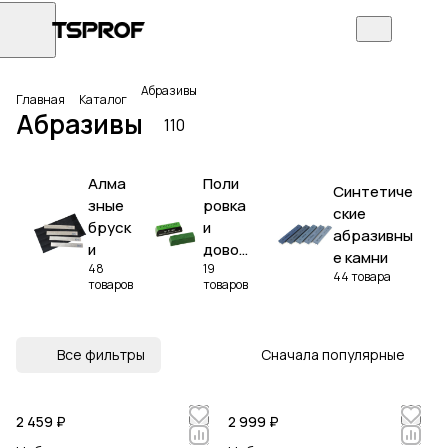
Абразивы
Главная
Каталог
Абразивы
110
Алма
Поли
Синтетиче
зные
ровка
ские
бруск
и
абразивны
и
дово
е камни
48
19
дка
44 товара
товаров
товаров
Все фильтры
Сначала популярные
2 459 ₽
2 999 ₽