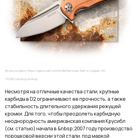
Источник фото:
https://agrussell.com/knife/Kershaw-Natrix-Copper--KE-
7006CU
&nbsp;&nbsp;
Несмотря на отличные качества стали, крупные
карбиды в D2 ограничивают ее прочность, а также
стабильность длительного удержания режущей
кромки. Для того, чтобы преодолеть карбидную
неоднородность американская компания Kрусибл
(
см. статью
) начала в &nbsp;2007 году производство
порошковой версии этой стали, под маркой