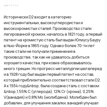
krot-1-1-1-1-1/
Исторически D2 входит в категорию
инструментальных, высокоуглеродистых и
высокохромистых сталей. Производство стали
легированной хромом, началось в 1821 году, а первый
патент на хромистую сталь был выдан Юлиусу Бауру
в Нью-Йорке в 1865 году. Однако более 70-ти лет
такие стали не получали применения в
производстве, так как не удавалось добиться
хорошего качества, при ковке образовывалось
много трещин. Но прогресс металлургии шел вперед
и в 1928 году был выдан первый патент на состав,
который приблизительно соответствовал стали D2.
А к 1934 году&nbsp; была создана сталь с составом:
&nbsp;1,55% C (углерода), 12% Cr (хрома), 0,25%
V(ванадия) и 0,8% Mo (молибдена). Молибден был
добавлен, для улучшения закалки, ванадий улучшал