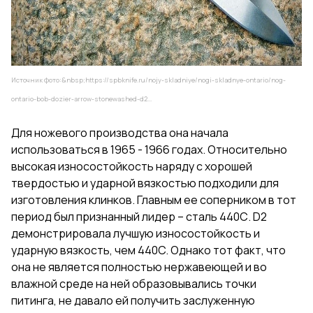
Источник фото:&nbsp;
https://spbknife.ru/nojy-skladniye/nogi-skladnye-ontario/nog-
ontario-bob-dozier-arrow-stonewashed-d2...
Для ножевого производства она начала
использоваться в 1965 - 1966 годах. Относительно
высокая износостойкость наряду с хорошей
твердостью и ударной вязкостью подходили для
изготовления клинков. Главным ее соперником в тот
период был признанный лидер – сталь 440С. D2
демонстрировала лучшую износостойкость и
ударную вязкость, чем 440C. Однако тот факт, что
она не является полностью нержавеющей и во
влажной среде на ней образовывались точки
питинга, не давало ей получить заслуженную