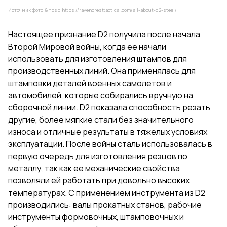
Источник фото:&nbsp;
https://ravencresttactical.com/all-about-d2-steel/
Настоящее признание D2 получила после начала
Второй Мировой войны, когда ее начали
использовать для изготовления штампов для
производственных линий. Она применялась для
штамповки деталей военных самолетов и
автомобилей, которые собирались вручную на
сборочной линии. D2 показала способность резать
другие, более мягкие стали без значительного
износа и отличные результаты в тяжелых условиях
эксплуатации. После войны сталь использовалась в
первую очередь для изготовления резцов по
металлу, так как ее механические свойства
позволяли ей работать при довольно высоких
температурах. С применением инструмента из D2
производились: валы прокатных станов, рабочие
инструменты формовочных, штамповочных и