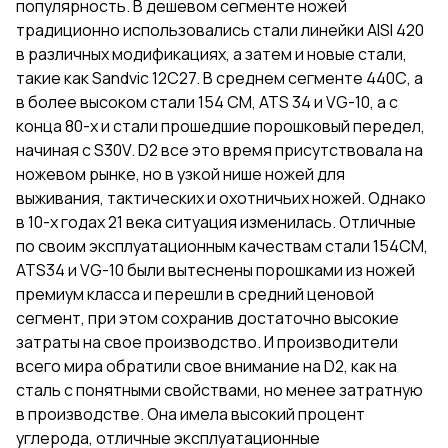
популярность. В дешевом сегменте ножей
традиционно использовались стали линейки AISI 420
в различных модификациях, а затем и новые стали,
такие как Sandvic 12C27. В среднем сегменте 440С, а
в более высоком стали 154 СМ, ATS 34 и VG-10, а с
конца 80-х и стали прошедшие порошковый передел,
начиная с S30V. D2 все это время присутствовала на
ножевом рынке, но в узкой нише ножей для
выживания, тактических и охотничьих ножей. Однако
в 10-х годах 21 века ситуация изменилась. Отличные
по своим эксплуатационным качествам стали 154СМ,
ATS34 и VG-10 были вытеснены порошками из ножей
премиум класса и перешли в средний ценовой
сегмент, при этом сохранив достаточно высокие
затраты на свое производство. И производители
всего мира обратили свое внимание на D2, как на
сталь с понятными свойствами, но менее затратную
в производстве. Она имела высокий процент
углерода, отличные эксплуатационные