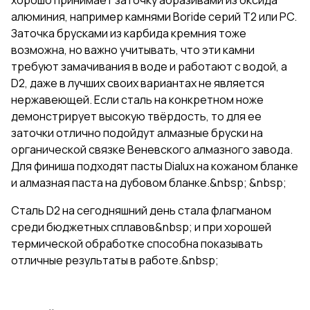
алюминия, например камнями Boride серий Т2 или PC.
Заточка брусками из карбида кремния тоже
возможна, но важно учитывать, что эти камни
требуют замачивания в воде и работают с водой, а
D2, даже в лучших своих вариантах не является
нержавеющей. Если сталь на конкретном ноже
демонстрирует высокую твёрдость, то для ее
заточки отлично подойдут алмазные бруски на
органической связке Веневского алмазного завода.
Для финиша подходят пасты Dialux на кожаном бланке
и алмазная паста на дубовом бланке.&nbsp; &nbsp;
Сталь D2 на сегодняшний день стала флагманом
среди бюджетных сплавов&nbsp; и при хорошей
термической обработке способна показывать
отличные результаты в работе.&nbsp;