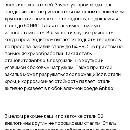
высоких показателей. Зачастую производитель
предпочитает не рисковать возможным повышением
хрупкости и занижает ее твердость, не докаливая
даже до 60 HRC. Такая сталь имеет низкую
износостойкость. Возможна и другая крайность,
когда производитель пытается поднять твердость
до предела, закалив сталь до 64 HRC, но при этом не
применяя криообработки. Такая сталь
становится&nbsp;&nbsp;излишне хрупкой и
уязвимой к боковым нагрузкам. Также при такой
закалке может разрушаться содержащийся в стали
хром, и коррозионная стойкость падает, сталь
активно ржавеет в любой влажной среде.&nbsp;
В целом рекомендации по заточке стали D2
аналогичны другим не порошковым сталям. Сталь
хорошо принимает заточку абразивами из оксида