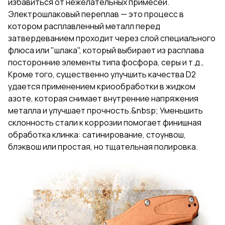
избавиться от нежелательных примесей.
Электрошлаковый переплав — это процесс в
котором расплавленный металл перед
затвердеванием проходит через слой специального
флюса или "шлака", который выбирает из расплава
посторонние элементы типа фосфора, серы и т.д.,
Кроме того, существенно улучшить качества D2
удается применением криообработки в жидком
азоте, которая снимает внутренние напряжения
металла и улучшает прочность.&nbsp; Уменьшить
склонность стали к коррозии помогает финишная
обработка клинка: сатинирование, стоунвош,
блэквош или простая, но тщательная полировка.