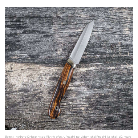
Источник фото:&nbsp;
https://knife-efes.ru/nozhi-po-vidam-stali/nozhi-iz-stali-d2/nozh-