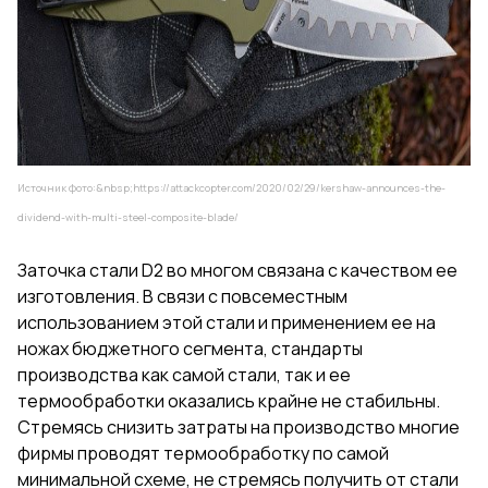
Источник фото:&nbsp;
https://attackcopter.com/2020/02/29/kershaw-announces-the-
dividend-with-multi-steel-composite-blade/
Заточка стали D2 во многом связана с качеством ее
изготовления. В связи с повсеместным
использованием этой стали и применением ее на
ножах бюджетного сегмента, стандарты
производства как самой стали, так и ее
термообработки оказались крайне не стабильны.
Стремясь снизить затраты на производство многие
фирмы проводят термообработку по самой
минимальной схеме, не стремясь получить от стали