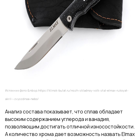
Источник фото:&nbsp;
https://klinok-bulat.ru/nozh-skladnoy-volk-stal-elmax-rukoyat-
akril---zvyozdnoe-nebo/
Анализ состава показывает, что сплав обладает
высоким содержанием углерода и ванадия,
позволяющим достигать отличной износостойкости.
А количество хрома дает возможность назвать Elmax