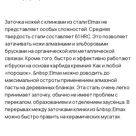
Заточка ножей с клинками из стали Elmax не
представляет особых сложностей. Средняя
твердость стали составляет 61 HRC. Это позволяет
затачивать ножи алмазными и эльборовыми
брусками на органической или металлической
связках. Кроме того, быстро и эффективно работают
и бруски на основе карбида кремния. Как и любой
«порошок», &nbsp;Elmax можно доводить до
максимальной остроты применением алмазной
пасты на деревянных бланках. Эта сталь очень легко
принимает заточку, обычно не имеет проблем с
перекалом, образованием и отделением заусенца. В
перерывах между заточками клинки из &nbsp;Elmax
можно быстро править на керамических мусатах.