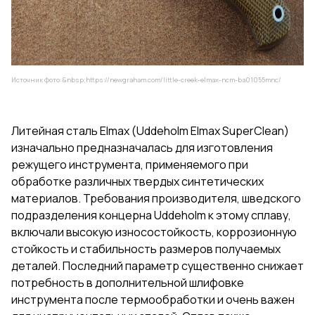
Источник фото:&nbsp;
https://newgraham.com/little-creek-elmax-ncm-ba01055mnc/
Литейная сталь Elmax (Uddeholm Elmax SuperClean)
изначально предназначалась для изготовления
режущего инструмента, применяемого при
обработке различных твердых синтетических
материалов. Требования производителя, шведского
подразделения концерна Uddeholm к этому сплаву,
включали высокую износостойкость, коррозионную
стойкость и стабильность размеров получаемых
деталей. Последний параметр существенно снижает
потребность в дополнительной шлифовке
инструмента после термообработки и очень важен