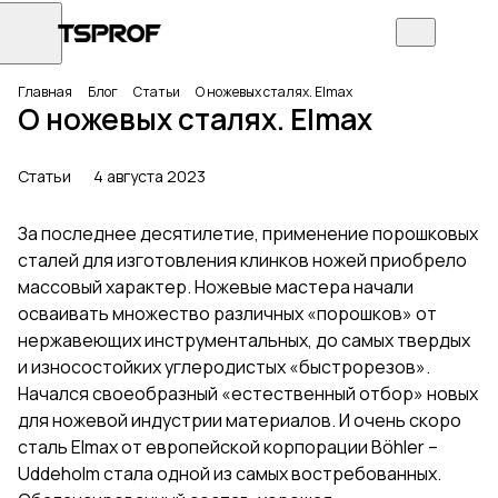
Главная
Блог
Статьи
О ножевых сталях. Elmax
О ножевых сталях. Elmax
Статьи
4 августа 2023
За последнее десятилетие, применение порошковых
сталей для изготовления клинков ножей приобрело
массовый характер. Ножевые мастера начали
осваивать множество различных «порошков» от
нержавеющих инструментальных, до самых твердых
и износостойких углеродистых «быстрорезов».
Начался своеобразный «естественный отбор» новых
для ножевой индустрии материалов. И очень скоро
сталь Elmax от европейской корпорации Böhler –
Uddeholm стала одной из самых востребованных.