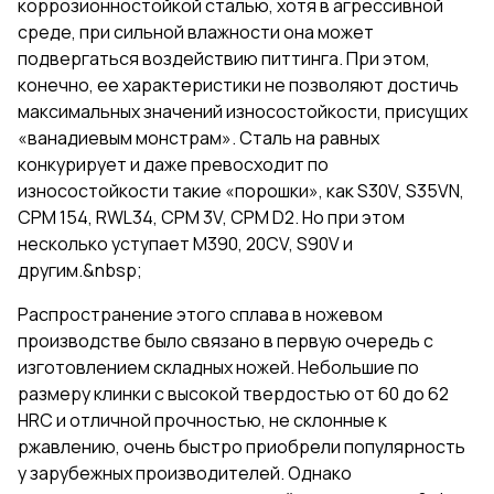
коррозионностойкой сталью, хотя в агрессивной
среде, при сильной влажности она может
подвергаться воздействию питтинга. При этом,
конечно, ее характеристики не позволяют достичь
максимальных значений износостойкости, присущих
«ванадиевым монстрам». Сталь на равных
конкурирует и даже превосходит по
износостойкости такие «порошки», как S30V, S35VN,
CPM 154, RWL34, CPM 3V, CPM D2. Но при этом
несколько уступает М390, 20СV, S90V и
другим.&nbsp;
Распространение этого сплава в ножевом
производстве было связано в первую очередь с
изготовлением складных ножей. Небольшие по
размеру клинки с высокой твердостью от 60 до 62
HRC и отличной прочностью, не склонные к
ржавлению, очень быстро приобрели популярность
у зарубежных производителей. Однако