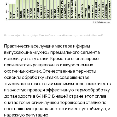
Источник фото:&nbsp;
https://knifeinformer.com/discovering-the-best-knife-steel/
Практически все лучшие мастера и фирмы
выпускающие «кухню» премиального сегмента
используют эту сталь. Кроме того, она широко
применятся в разделочных и шкуросъемных
охотничьих ножах. Отечественные термисты
освоили обработку Elmax в совершенстве,
«выжимая» из заготовки максимум полезных качеств
и зачастую проводя эффективную термообработку
до твердости в 64 HRC. В нашей стране этот сплав
считается многими лучшей порошковой сталью по
соотношению цена-качество и имеет устойчивую, и
надежную репутацию.