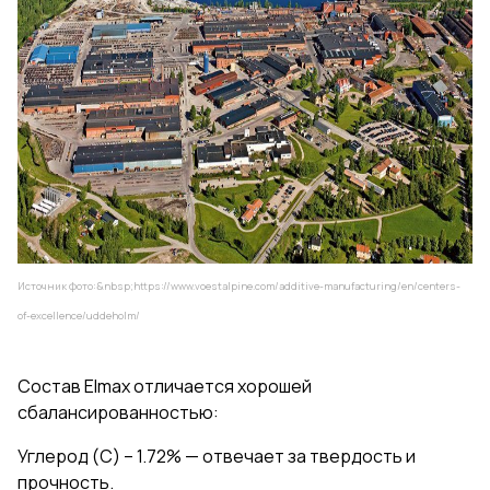
Источник фото:&nbsp;
https://www.voestalpine.com/additive-manufacturing/en/centers-
of-excellence/uddeholm/
Состав Elmax отличается хорошей
сбалансированностью:
Углерод (С) – 1.72% — отвечает за твердость и
прочность.