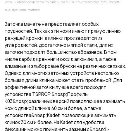
Источник фото:&nbsp;
https://myhunt.ru/nozhi-i-multituly/brand/cold-steel/machete-
cold-steel-kopis-machete/
Заточка мачете не представляет особых
трудностей. Так как эти ножи имеют прямую линию
режущей кромки, а клинки производятся из
углеродистой, достаточно мягкой стали, для их
заточки подходят большинство абразивов. В том
числе карбид кремния и оксид алюминия, а также
алмазные и эльборовые бруски на различных связках.
Однако для многих заточных устройств настолько
большая длина клинка может стать проблемой. Для
эффективной заточки лучше всего подходят
устройства TSPROF:&nbsp;Профиль
К03&nbsp;различных версий позволяющее зажимать
нож с длиной клинка 40 см и более, а также
устройства&nbsp;Kadet, позволяющие зажимать
клинок 30 см и более. На Kadet для удобства
фиксации можно применить зажимы с&nbsp;L-