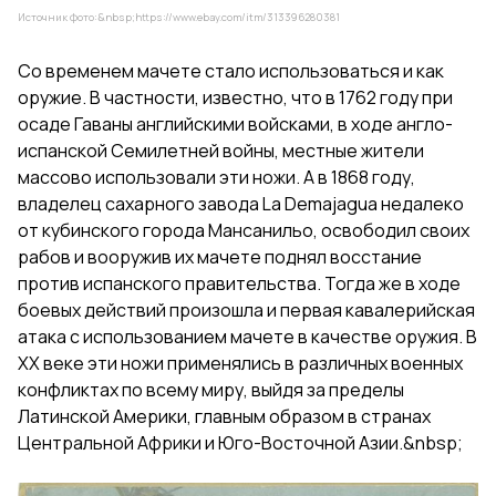
Источник фото:&nbsp;
https://www.ebay.com/itm/313396280381
Со временем мачете стало использоваться и как
оружие. В частности, известно, что в 1762 году при
осаде Гаваны английскими войсками, в ходе англо-
испанской Семилетней войны, местные жители
массово использовали эти ножи. А в 1868 году,
владелец сахарного завода La Demajagua недалеко
от кубинского города Мансанильо, освободил своих
рабов и вооружив их мачете поднял восстание
против испанского правительства. Тогда же в ходе
боевых действий произошла и первая кавалерийская
атака с использованием мачете в качестве оружия. В
XX веке эти ножи применялись в различных военных
конфликтах по всему миру, выйдя за пределы
Латинской Америки, главным образом в странах
Центральной Африки и Юго-Восточной Азии.&nbsp;