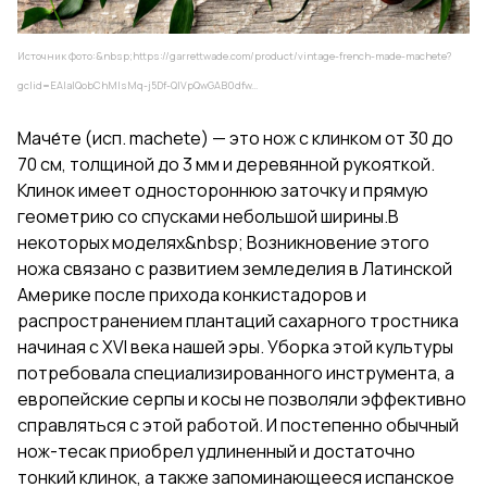
Источник фото:&nbsp;
https://garrettwade.com/product/vintage-french-made-machete?
gclid=EAIaIQobChMIsMq-j5Df-QIVpQwGAB0dfw...
Маче́те (исп. machete) — это нож с клинком от 30 до
70 см, толщиной до 3 мм и деревянной рукояткой.
Клинок имеет одностороннюю заточку и прямую
геометрию со спусками небольшой ширины.В
некоторых моделях&nbsp; Возникновение этого
ножа связано с развитием земледелия в Латинской
Америке после прихода конкистадоров и
распространением плантаций сахарного тростника
начиная с XVI века нашей эры. Уборка этой культуры
потребовала специализированного инструмента, а
европейские серпы и косы не позволяли эффективно
справляться с этой работой. И постепенно обычный
нож-тесак приобрел удлиненный и достаточно
тонкий клинок, а также запоминающееся испанское