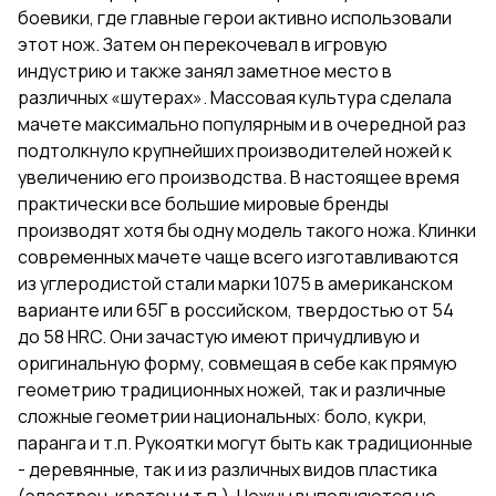
боевики, где главные герои активно использовали
этот нож. Затем он перекочевал в игровую
индустрию и также занял заметное место в
различных «шутерах». Массовая культура сделала
мачете максимально популярным и в очередной раз
подтолкнуло крупнейших производителей ножей к
увеличению его производства. В настоящее время
практически все большие мировые бренды
производят хотя бы одну модель такого ножа. Клинки
современных мачете чаще всего изготавливаются
из углеродистой стали марки 1075 в американском
варианте или 65Г в российском, твердостью от 54
до 58 HRC. Они зачастую имеют причудливую и
оригинальную форму, совмещая в себе как прямую
геометрию традиционных ножей, так и различные
сложные геометрии национальных: боло, кукри,
паранга и т.п. Рукоятки могут быть как традиционные
- деревянные, так и из различных видов пластика
(эластрон, кратон и т.п.). Ножны выполняются не