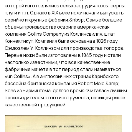
которой изготовлялись сельхозорудия: косы, серпы,
плуги и т.п. Однако в XIX веке ножи начали выпускать
серийно и крупные фабрики.&nbsp; Самые большие
объемы производства освоила американская
компания Collins Company из Коллинсвилля, штат
Коннектикут. Компания была основана в 1826 году
Сэмюэлем У. Коллинзом для производства топоров.
Первые ножи были изготовлены в 1845 году и стали
настолько известными, что все качественные
фабричные мачете в тот период стали называться
«un Collins». А в англоязычных странах Карибского
бассейна британская компания Robert Mole &amp;
Sons из Бирмингема, долгое время считалась лучшим
производителем этого инструмента, насыщая рынок
качественной продукцией.