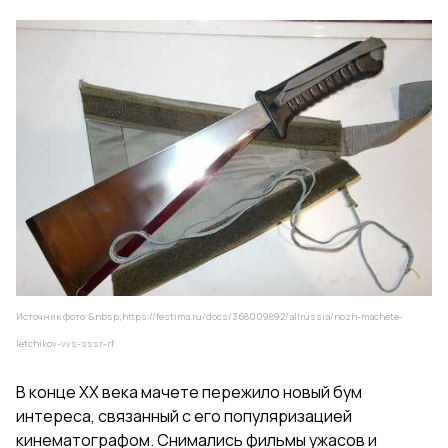
Источник фото:&nbsp;
https://festima.ru/docs/368009892/allrussia/nozh-machete-
letchikov-vvs-sssr-rf
В конце XX века мачете пережило новый бум
интереса, связанный с его популяризацией
кинематографом. Снимались фильмы ужасов и