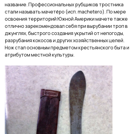
название. Профессиональных рубщиков тростника
стали называть мачете́ро (исп. machetero). По мере
освоения территорий Южной Америки мачете также
отлично зарекомендовал себя при вырубании троп в
джунглях, быстрого создания укрытий от непогоды,
разрубания кокосов и других хозяйственных целей.
Нож стал основным предметом крестьянского быта и
атрибутом местной культуры.