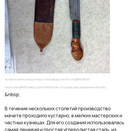
Источник фото:&nbsp;
https://www.ebay.com/itm/174298635954?
hash=item2895021eb2:g:9H0AAOSwIiVez~G~&amp;amp;amdata=enc%3AAQ...
&nbsp;
В течение нескольких столетий производство
мачете проходило кустарно, в мелких мастерских и
частных кузнецах. Для его создания использовалась
самая дешевая и простая углеродистая сталь, из