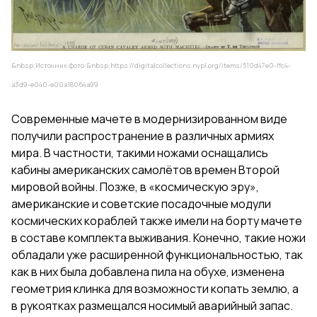
&nbsp;Источник фото:&nbsp;
https://digitalcollections.nypl.org/items/510d47e0-ffc4-
a3d9-e040-e00a18064a99
Современные мачете в модернизированном виде
получили распространение в различных армиях
мира. В частности, такими ножами оснащались
кабины американских самолётов времен Второй
мировой войны. Позже, в «космическую эру»,
американские и советские посадочные модули
космических кораблей также имели на борту мачете
в составе комплекта выживания. Конечно, такие ножи
обладали уже расширенной функциональностью, так
как в них была добавлена пила на обухе, изменена
геометрия клинка для возможности копать землю, а
в рукоятках размещался носимый аварийный запас.