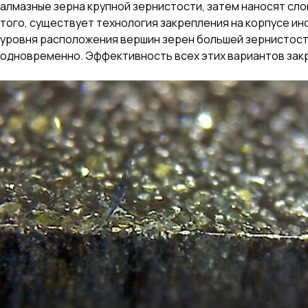
алмазные зерна крупной зернистости, затем наносят сл
того, существует технология закрепления на корпусе и
уровня расположения вершин зерен большей зернистости
одновременно. Эффективность всех этих вариантов закр