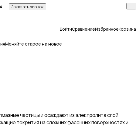
14
Заказать звонок
Войти
Сравнение
Избранное
Корзина
ия
Меняйте старое на новое
лмазные частицы и осаждают из электролита слой
жащие покрытия на сложных фасонных поверхностях и