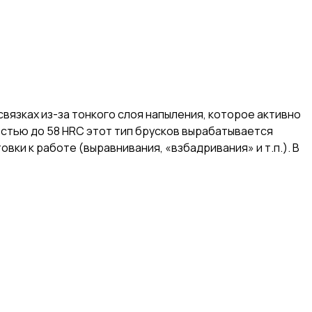
связках из-за тонкого слоя напыления, которое активно
остью до 58 HRC этот тип брусков вырабатывается
вки к работе (выравнивания, «взбадривания» и т.п.). В