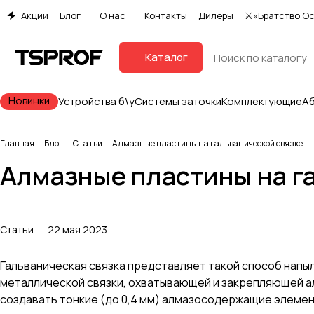
Акции
Блог
О нас
Контакты
Дилеры
⚔«Братство О
Каталог
Новинки
Устройства б\у
Системы заточки
Комплектующие
А
Главная
Блог
Статьи
Алмазные пластины на гальванической связке
Алмазные пластины на г
Статьи
22 мая 2023
Гальваническая связка представляет такой способ напы
металлической связки, охватывающей и закрепляющей а
создавать тонкие (до 0,4 мм) алмазосодержащие элемен