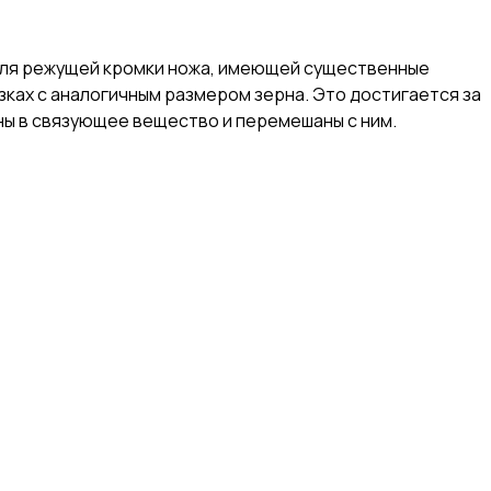
 для режущей кромки ножа, имеющей существенные
зках с аналогичным размером зерна. Это достигается за
ены в связующее вещество и перемешаны с ним.