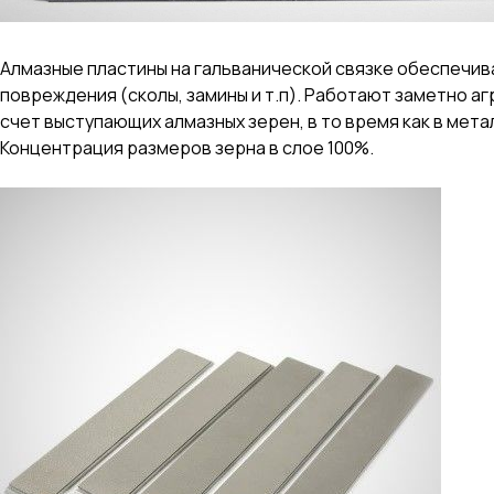
Алмазные пластины на гальванической связке обеспечи
повреждения (сколы, замины и т.п). Работают заметно а
счет выступающих алмазных зерен, в то время как в мет
Концентрация размеров зерна в слое 100%.