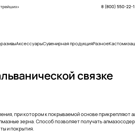
8 (800) 550-22-
стрейших»
бразивы
Аксессуары
Сувенирная продукция
Разное
Кастомизац
альванической связке
ления, при котором к покрываемой основе прикрепляют а
лмазные зерна. Способ позволяет получать алмазосодер
ты и покрытия.