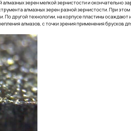
ой алмазных зерен мелкой зернистости и окончательно 
нструмента алмазных зерен разной зернистости. При это
. По другой технологии, на корпусе пластины осаждают 
епления алмазов, с точки зрения применения брусков дл