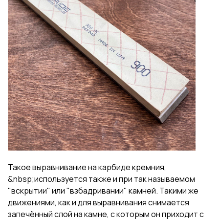
Такое выравнивание на карбиде кремния,
&nbsp;используется также и при так называемом
"вскрытии" или "взбадривании" камней. Такими же
движениями, как и для выравнивания снимается
запечённый слой на камне, с которым он приходит с