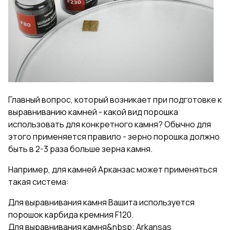
Главный вопрос, который возникает при подготовке к
выравниванию камней - какой вид порошка
использовать для конкретного камня? Обычно для
этого применяется правило - зерно порошка должно
быть в 2-3 раза больше зерна камня.
Например, для камней Арканзас может применяться
такая система:
Для выравнивания камня Вашита используется
порошок карбида кремния F120.
Для выравнивания камня&nbsp; Arkansas