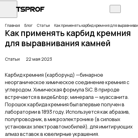
Главная
Блог
Статьи
Как применять карбид кремния для выравнива
Как применять карбид кремния
для выравнивания камней
Статьи
22 мая 2023
Карбид кремния (карборунд) —бинарное
неорганическое химическое соединение кремния с
углеродом. Химическая формула SiC. В природе
встречается в виде&nbsp; минерала — муассанита.
Порошок карбида кремния был впервые получен в
лаборатории в 1893 году. Используется как абразив,
полупроводник, в микроэлектронике (в силовых
установках электроавтомобилей), для имитирующих
алмаз вставок в ювелирные украшения.