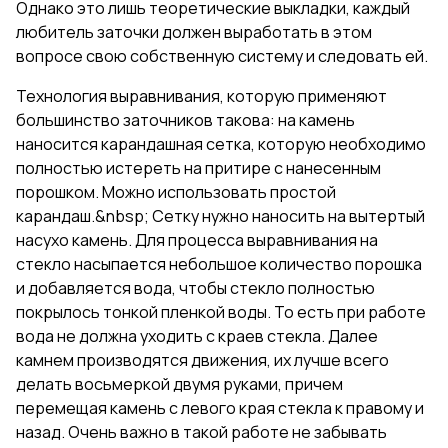
Однако это лишь теоретические выкладки, каждый
любитель заточки должен выработать в этом
вопросе свою собственную систему и следовать ей.
Технология выравнивания, которую применяют
большинство заточников такова: на камень
наносится карандашная сетка, которую необходимо
полностью истереть на притире с нанесенным
порошком. Можно использовать простой
карандаш.&nbsp; Сетку нужно наносить на вытертый
насухо камень. Для процесса выравнивания на
стекло насыпается небольшое количество порошка
и добавляется вода, чтобы стекло полностью
покрылось тонкой пленкой воды. То есть при работе
вода не должна уходить с краев стекла. Далее
камнем производятся движения, их лучше всего
делать восьмеркой двумя руками, причем
перемещая камень с левого края стекла к правому и
назад. Очень важно в такой работе не забывать