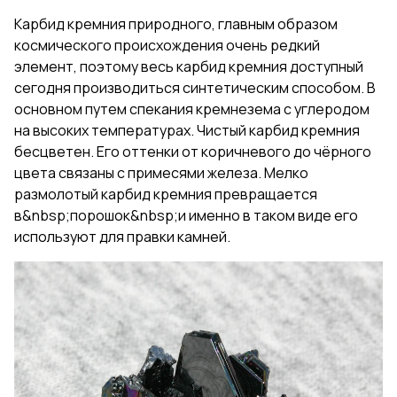
Карбид кремния природного, главным образом
космического происхождения очень редкий
элемент, поэтому весь карбид кремния доступный
сегодня производиться синтетическим способом. В
основном путем спекания кремнезема с углеродом
на высоких температурах. Чистый карбид кремния
бесцветен. Его оттенки от коричневого до чёрного
цвета связаны с примесями железа. Мелко
размолотый карбид кремния превращается
в&nbsp;
порошок
&nbsp;и именно в таком виде его
используют для правки камней.