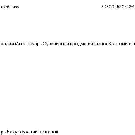
8 (800) 550-22-
стрейших»
бразивы
Аксессуары
Сувенирная продукция
Разное
Кастомизац
Статьи
 рыбаку: лучший подарок