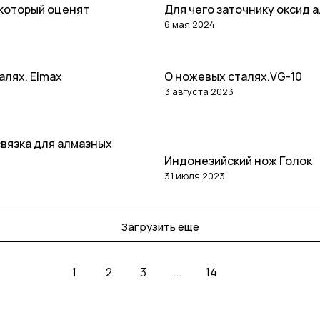
 который оценят
Для чего заточнику оксид 
6 мая 2024
алях. Elmax
О ножевых сталях.VG-10
Статьи
3 августа 2023
вязка для алмазных
Статьи
Индонезийский нож Голок
31 июля 2023
Загрузить еще
1
2
3
...
14