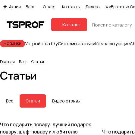
Акции
Блог
О нас
Контакты
Дилеры
⚔«Братство О
Каталог
Новинки
Устройства б\у
Системы заточки
Комплектующие
А
Главная
Блог
Статьи
Статьи
Все
Статьи
Видео отзывы
Что подарить повару: лучший подарок
Статьи
Статьи
повару, шеф-повару и любителю
Что подарить