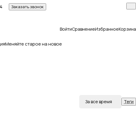
14
Заказать звонок
Войти
Сравнение
Избранное
Корзина
ия
Меняйте старое на новое
За все время
Теги
Статьи