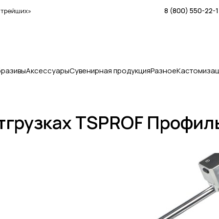
8 (800) 550-22-
стрейших»
бразивы
Аксессуары
Сувенирная продукция
Разное
Кастомизац
тгрузках TSPROF Профил