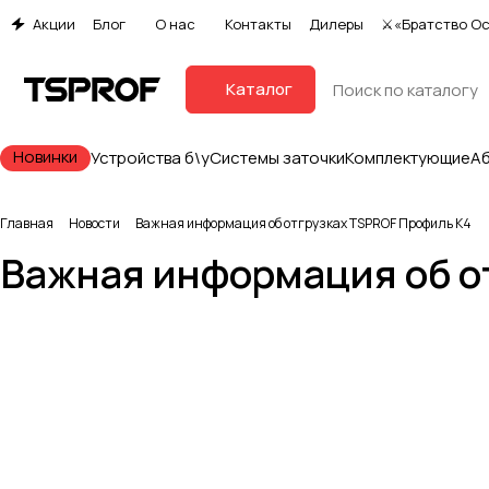
Акции
Блог
О нас
Контакты
Дилеры
⚔«Братство О
Каталог
Новинки
Устройства б\у
Системы заточки
Комплектующие
А
Главная
Новости
Важная информация об отгрузках TSPROF Профиль К4
Важная информация об о