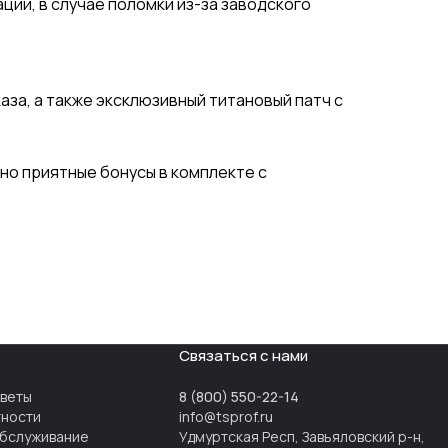
ции, в случае поломки из-за заводского
за, а также эксклюзивный титановый патч с
 но приятные бонусы в комплекте с
Связаться с нами
тветы
8 (800) 550-22-14
тности
info@tsprof.ru
бслуживание
Удмуртская Респ, Завьяловский р-н,