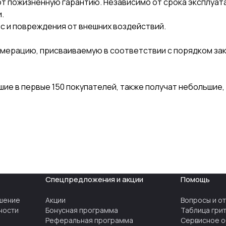
ют пожизненную гарантию. Независимо от срока эксплуата
.
с и повреждения от внешних воздействий.
мерацию, присваиваемую в соответствии с порядком зака
шие в первые 150 покупателей, также получат небольшие,
Спецпредложения и акции
Помощь
шение
Акции
Вопросы и о
ности
Бонусная программа
Таблица гри
Реферальная программа
Сервисное о