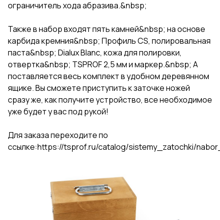
ограничитель хода абразива.&nbsp;
Также в набор входят пять камней&nbsp; на основе
карбида кремния&nbsp; Профиль CS, полировальная
паста&nbsp; Dialux Blanc, кожа для полировки,
отвертка&nbsp; TSPRОF 2,5 мм и маркер.&nbsp; А
поставляется весь комплект в удобном деревянном
ящике. Вы сможете приступить к заточке ножей
сразу же, как получите устройство, все необходимое
уже будет у вас под рукой!
Для заказа переходите по
ссылке:
https://tsprof.ru/catalog/sistemy_zatochki/nab