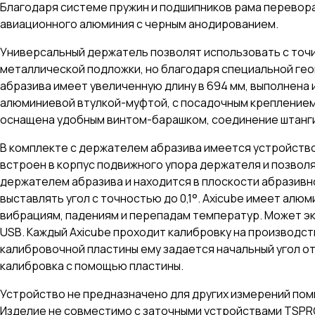
Благодаря системе пружин и подшипников рама перевора
авиационного алюминия с черным анодированием.
Универсальный держатель позволят использовать с точил
металлической подложки, но благодаря специальной ге
абразива имеет увеличенную длину в 694 мм, выполнена
алюминиевой втулкой-муфтой, с посадочным креплением 
оснащена удобным винтом-барашком, соединение штанг
В комплекте с держателем абразива имеется устройство 
встроен в корпус подвижного упора держателя и позволя
держателем абразива и находится в плоскости абразивн
выставлять угол с точностью до 0,1°. Axicube имеет алю
вибрациям, падениям и перепадам температур. Может эк
USB. Каждый Axicube проходит калибровку на производ
калибровочной пластины ему задается начальный угол о
калибровка с помощью пластины.
Устройство не предназначено для других измерений поми
Изделие не совместимо с заточными устройствами TSPROF