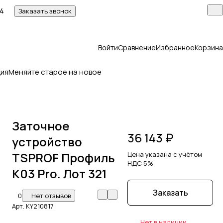
14
Заказать звонок
Войти
Сравнение
Избранное
Корзина
ия
Меняйте старое на новое
Заточное
36 143 ₽
устройство
TSPROF Профиль
Цена указана с учётом
НДС 5%
K03 Pro. Лот 321
Заказать
0
Нет отзывов
Арт.
KY210817
Нет в наличии