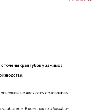
сточены края губок у зажимов.
poизвoдcтвa.
 описании, не являются основанием
удобством. В комплекте с Axicube-i,