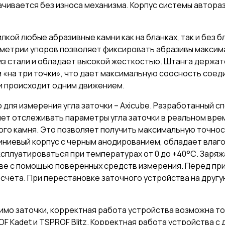
чивается без износа механизма. Корпус системы автора
кой любые абразивные камни как на бланках, так и без 
ометрии упоров позволяет фиксировать абразивы максим
 из стали и обладает высокой жесткостью. Штанга держа
«на три точки», что дает максимальную соосность соеди
и происходит одним движением.
для измерения угла заточки – Axicube. Разработанный с
ет отслеживать параметры угла заточки в реальном врем
ого камня. Это позволяет получить максимальную точнос
миниевый корпус с черным анодированием, обладает влаго
сплуатироваться при температурах от 0 до +40°С. Заряж
стве с помощью поверенных средств измерения. Перед п
тсчета. При перестановке заточного устройства на друг
мо заточки, корректная работа устройства возможна тол
 Kadet и TSPROF Blitz. Корректная работа устройства с