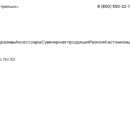
8 (800) 550-22-
стрейших»
бразивы
Аксессуары
Сувенирная продукция
Разное
Кастомизац
. Лот 321