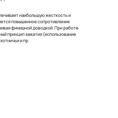
печивает наибольшую жесткость и
ляется повышенное сопротивление
нчивая финишной доводкой. При работе
бный принцип зажатия (использование
хотничьи и пр.