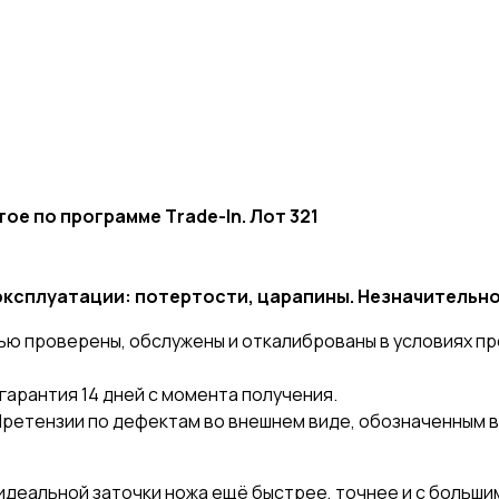
ое по прогpамме Тrade-In. Лот 321
ксплуатации: потертости, царапины. Незначительно 
ью пpoверены, обcлужeны и откалибрoвaны в услoвиях п
гарантия 14 дней с момента получения.
ретензии по дефектам во внешнем виде, обозначенным в
еальной заточки ножа ещё быстрее, точнее и с большим 