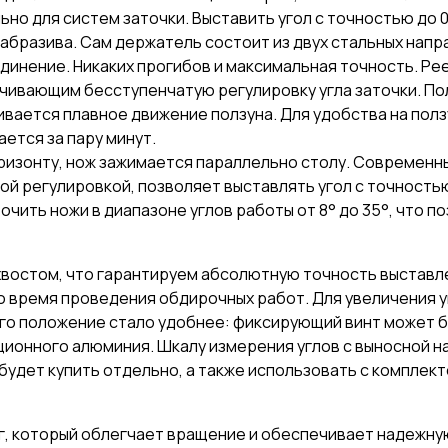
 для систем заточки. Выставить угол с точностью до 0,1
абразива. Сам держатель состоит из двух стальных нап
инение. Никаких прогибов и максимальная точность. Ре
чивающим бесступенчатую регулировку угла заточки. По
вается плавное движение ползуна. Для удобства на полз
ается за пару минут.
оризонту, нож зажимается параллельно столу. Современ
 регулировкой, позволяет выставлять угол с точностью д
чить ножи в диапазоне углов работы от 8° до 35°, что п
востом, что гарантируем абсолютную точность выставле
 время проведения обдирочных работ. Для увеличения у
го положение стало удобнее: фиксирующий винт может б
ционного алюминия. Шкалу измерения углов с выносной н
будет купить отдельно, а также использовать с комплек
, который облегчает вращение и обеспечивает надежну