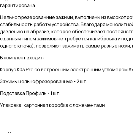
гарантирована.
Цельнофрезерованные зажимы, выполнены из высокопроч
стабильность работы устройства. Благодаря монолитно
давлению на абразив, которое обеспечивает постоянство
с данным типом зажимов не требуется калибровка и под
одного ключа), позволяют зажимать самые разные ножи, в
В комплект входит:
Корпус К03 Pro со встроенным электронным угломером Ax
Зажимы цельнофрезерованные - 2 шт.
Подставка Профиль - 1 шт.
Упаковка: картонная коробка с ложементами