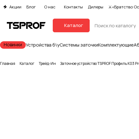
Акции
Блог
О нас
Контакты
Дилеры
⚔«Братство О
Каталог
Новинки
Устройства б\у
Системы заточки
Комплектующие
А
Главная
Каталог
Трейд-Ин
Заточное устройство TSPROF Профиль K03 Pro