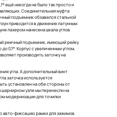
° ещё никогда не было так просто и
равляющих. Соединительная муфта
ечный подъемник обзавелся стальной
лзун приводится в движение латунным
уне лазером нанесена шкала углов
ный реечный подъемник, имеющий рейку
о 0,1°. Корпус с увеличенным углом,
озволяет производить заточку на
ния угла. А дополнительный винт
гла заточка используется
ыть установлен на обе стороны от
а шарнирном узле мы перенесли на
том модернизации для точилки
ю авто-фиксацию рамки для зажимов.