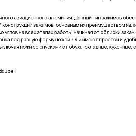
ного авиационного алюминия. Данный тип зажимов обес
й конструкции зажимов, основным их преимуществом яв
 углов на всех этапах работы, начиная от обдирки зака
гонка под разную форму ножей. Они имеют простой и удо
ключая ножи со спусками от обуха, складные, кухонные, о
icube-i