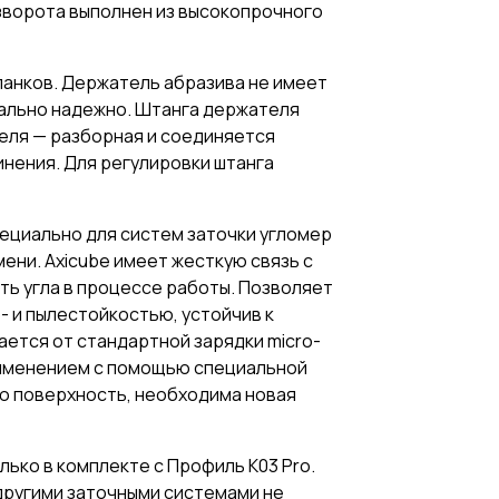
зворота выполнен из высокопрочного
бланков. Держатель абразива не имеет
ально надежно. Штанга держателя
теля — разборная и соединяется
нения. Для регулировки штанга
пециально для систем заточки угломер
ени. Axicube имеет жесткую связь с
ть угла в процессе работы. Позволяет
- и пылестойкостью, устойчив к
ается от стандартной зарядки micro-
рименением с помощью специальной
ую поверхность, необходима новая
ько в комплекте с Профиль К03 Pro.
 другими заточными системами не