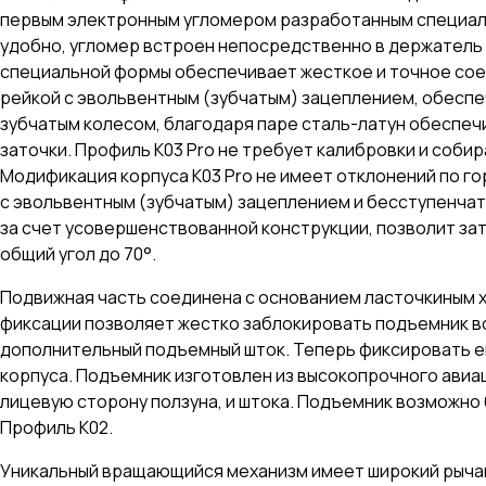
первым электронным угломером разработанным специально
удобно, угломер встроен непосредственно в держатель 
специальной формы обеспечивает жесткое и точное соед
рейкой с эвольвентным (зубчатым) зацеплением, обеспе
зубчатым колесом, благодаря паре сталь-латун обеспечи
заточки. Профиль К03 Pro не требует калибровки и собир
Модификация корпуса K03 Pro не имеет отклонений по г
с эвольвентным (зубчатым) зацеплением и бесступенчатой
за счет усовершенствованной конструкции, позволит зато
общий угол до 70°.
Подвижная часть соединена с основанием ласточкиным х
фиксации позволяет жестко заблокировать подъемник во
дополнительный подъемный шток. Теперь фиксировать е
корпуса. Подъемник изготовлен из высокопрочного авиа
лицевую сторону ползуна, и штока. Подъемник возможно 
Профиль К02.
Уникальный вращающийся механизм имеет широкий рычаг