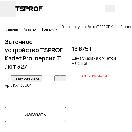
Заточное устройство TSPROF Kadet Pro, вер
Главная
Каталог
Трейд-Ин
Заточное
18 875 ₽
устройство TSPROF
Kadet Pro, версия T.
Цена указана с учётом
НДС 5%
Лот 327
Нет в наличии
0
Нет отзывов
Арт.
KX433504
Заказать