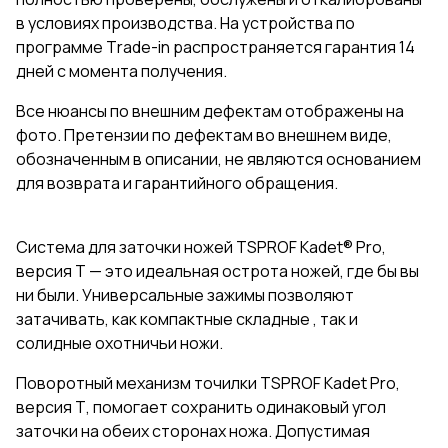
в услoвиях пpoизвoдcтвa. На устpойствa по
программе Тrаdе-in распространяется гарантия 14
дней с момента получения.
Все нюансы по внешним дефектам отображены на
фото. Претензии по дефектам во внешнем виде,
обозначенным в описании, не являются основанием
для возврата и гарантийного обращения.
Система для заточки ножей TSPROF Kadet® Pro,
версия Т — это идеальная острота ножей, где бы вы
ни были. Универсальные зажимы позволяют
затачивать, как компактные складные , так и
солидные охотничьи ножи.
Поворотный механизм точилки TSPROF Kadet Pro,
версия Т, помогает сохранить одинаковый угол
заточки на обеих сторонах ножа. Допустимая