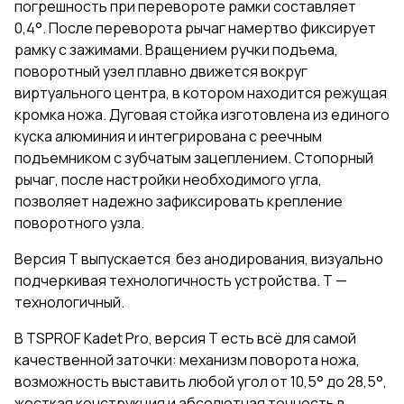
погрешность при перевороте рамки составляет
0,4°. После переворота рычаг намертво фиксирует
рамку с зажимами. Вращением ручки подъема,
поворотный узел плавно движется вокруг
виртуального центра, в котором находится режущая
кромка ножа. Дуговая стойка изготовлена из единого
куска алюминия и интегрирована с реечным
подъемником с зубчатым зацеплением. Стопорный
рычаг, после настройки необходимого угла,
позволяет надежно зафиксировать крепление
поворотного узла.
Версия Т выпускается без анодирования, визуально
подчеркивая технологичность устройства. Т —
технологичный.
В TSPROF Kadet Pro, версия Т есть всё для самой
качественной заточки: механизм поворота ножа,
возможность выставить любой угол от 10,5° до 28,5°,
жесткая конструкция и абсолютная точность в