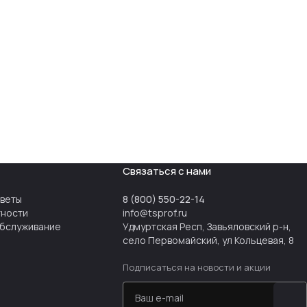
Связаться с нами
тветы
8 (800) 550-22-14
тности
info@tsprof.ru
бслуживание
Удмуртская Респ, Завьяловский р-н,
село Первомайский, ул Кольцевая, 8
Подписаться
на новости и акции