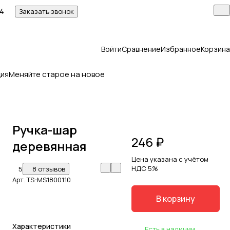
14
Заказать звонок
Войти
Сравнение
Избранное
Корзина
ия
Меняйте старое на новое
Ручка-шар
246 ₽
деревянная
Цена указана с учётом
НДС 5%
5
8 отзывов
Арт.
TS-MS1800110
В корзину
Характеристики
Есть в наличии