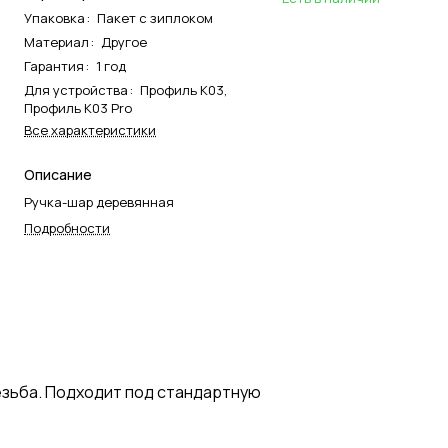
Упаковка
:
Пакет с зиплоком
Материал
:
Другое
Гарантия
:
1 год
Для устройства
:
Профиль К03,
Профиль К03 Pro
Все характеристики
Описание
Ручка-шар деревянная
Подробности
езьба. Подходит под стандартную