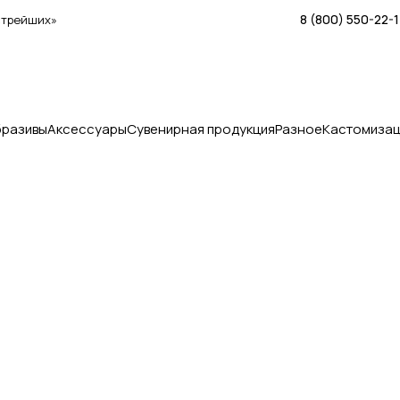
8 (800) 550-22-
стрейших»
бразивы
Аксессуары
Сувенирная продукция
Разное
Кастомизац