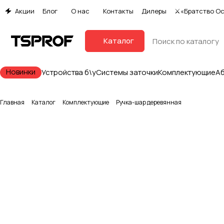
Акции
Блог
О нас
Контакты
Дилеры
⚔«Братство О
Каталог
Новинки
Устройства б\у
Системы заточки
Комплектующие
А
Главная
Каталог
Комплектующие
Ручка-шар деревянная