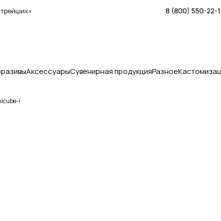
8 (800) 550-22-
стрейших»
бразивы
Аксессуары
Сувенирная продукция
Разное
Кастомизац
icube-i