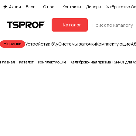
Акции
Блог
О нас
Контакты
Дилеры
⚔«Братство О
Каталог
Новинки
Устройства б\у
Системы заточки
Комплектующие
А
Главная
Каталог
Комплектующие
Калибровочная призма TSPROF для Ax