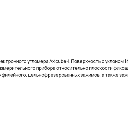
ктронного угломера Axicube-i. Поверхность с уклоном 1
 измерительного прибора относительно плоскости фиксац
 филейного, цельнофрезерованных зажимов, а также зажи