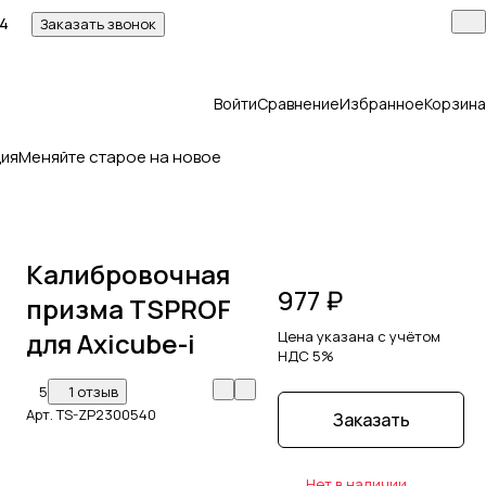
14
Заказать звонок
Войти
Сравнение
Избранное
Корзина
ия
Меняйте старое на новое
Калибровочная
977 ₽
призма TSPROF
для Axicube-i
Цена указана с учётом
НДС 5%
5
1 отзыв
Арт.
TS-ZP2300540
Заказать
Нет в наличии