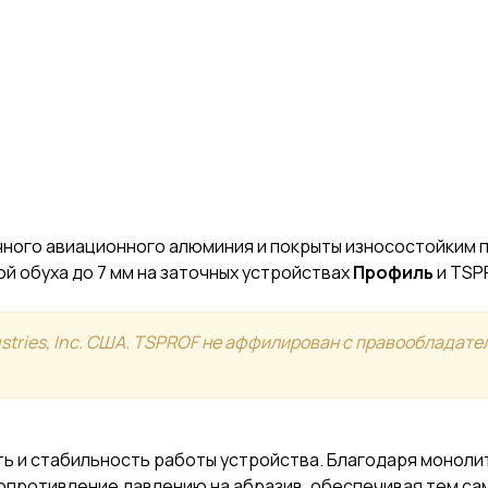
ного авиационного алюминия и покрыты износостойким
й обуха до 7 мм на заточных устройствах
Профиль
и TSP
stries, Inc. США. TSPROF не аффилирован с правообладате
ь и стабильность работы устройства. Благодаря моноли
противление давлению на абразив, обеспечивая тем сам