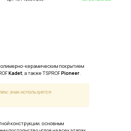
 полимерно-керамическим покрытием
ROF
Kadet
, а также TSPROF
Pioneer
.
лем; знак используется
тной конструкции, основным
ым постоянство углов на всех этапах