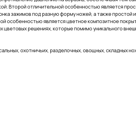
кой. Второй отличительной особенностью является прост
онка зажимов под разную форму ножей, а также простой 
жной особенностью является цветное композитное покрыт
х цветовых решениях, которые помимо уникального внеш
альных, охотничьих, разделочных, овощных, складных нож