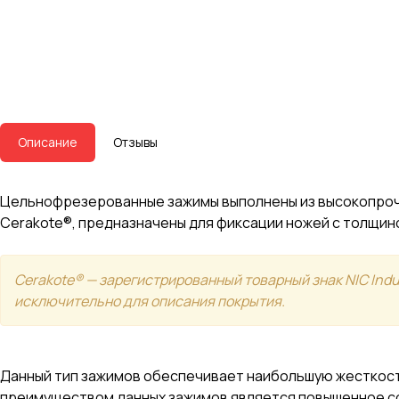
Описание
Отзывы
Цельнофрезерованные зажимы выполнены из высокопроч
Cerakote®, предназначены для фиксации ножей с толщино
Cerakote® — зарегистрированный товарный знак NIC Indu
исключительно для описания покрытия.
Данный тип зажимов обеспечивает наибольшую жесткост
преимуществом данных зажимов является повышенное со