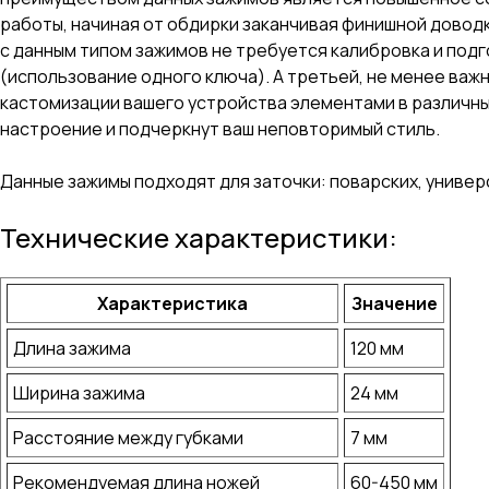
работы, начиная от обдирки заканчивая финишной довод
с данным типом зажимов не требуется калибровка и подг
(использование одного ключа). А третьей, не менее ва
кастомизации вашего устройства элементами в различны
настроение и подчеркнут ваш неповторимый стиль.
Данные зажимы подходят для заточки: поварских, универс
Технические характеристики:
Характеристика
Значение
Длина зажима
120 мм
Ширина зажима
24 мм
Расстояние между губками
7 мм
Рекомендуемая длина ножей
60-450 мм