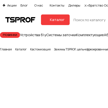
Акции
Блог
О нас
Контакты
Дилеры
⚔«Братство О
Каталог
Новинки
Устройства б\у
Системы заточки
Комплектующие
А
Главная
Каталог
Кастомизация
Зажимы TSPROF, цельнофрезерованные,