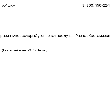
8 (800) 550-22-
стрейших»
бразивы
Аксессуары
Сувенирная продукция
Разное
Кастомизац
 (Покрытие Cerakote® Coyote Tan)