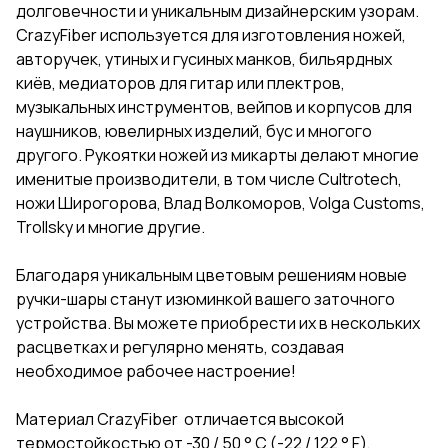
долговечности и уникальным дизайнерским узорам.
CrazyFiber используется для изготовления ножей,
авторучек, утиных и гусиных манков, бильярдных
киёв, медиаторов для гитар или плектров,
музыкальных инструментов, вейпов и корпусов для
наушников, ювелирных изделий, бус и многого
другого. Рукоятки ножей из микарты делают многие
именитые производители, в том числе Cultrotech,
ножи Широгорова, Влад Волкоморов, Volga Customs,
Trollsky и многие другие.
Благодаря уникальным цветовым решениям новые
ручки-шары станут изюминкой вашего заточного
устройства. Вы можете приобрести их в нескольких
расцветках и регулярно менять, создавая
необходимое рабочее настроение!
Материал CrazyFiber отличается высокой
термостойкостью от -30 / 50 ° C (-22 / 122 ° F),