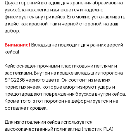
Двухсторонний вкладыш для хранения абразивов на
узких бланках легко извлекается и надёжно
фиксируется внутри кейса. Его можно устанавливать
в кейс, как красной, так и черной стороной, на ваш
выбор.
Внимание!
Вкладыш не подходит для ранних версий
кейса!
Кейс оснащен прочными пластиковыми петлями и
застежками. Внутри на крышке вкладыш из поролона
SPG2236 черного цвета. Он состоит из мелких
пористых ячеек, которые амортизируют удары и
предотвращают повреждения брусков внутри кейса.
Кроме того, этот поролон не деформируется и не
оставляет крошек.
Для изготовления кейса используется
высококачественный полилактид (пластик PLA)