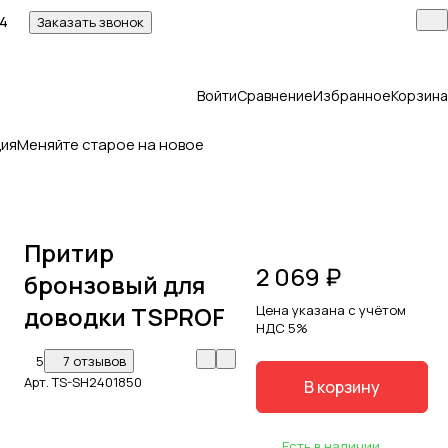
14
Заказать звонок
Войти
Сравнение
Избранное
Корзина
ия
Меняйте старое на новое
Притир
2 069 ₽
бронзовый для
доводки TSPROF
Цена указана с учётом
НДС 5%
5
7 отзывов
Арт.
TS-SH2401850
В корзину
Есть в наличии