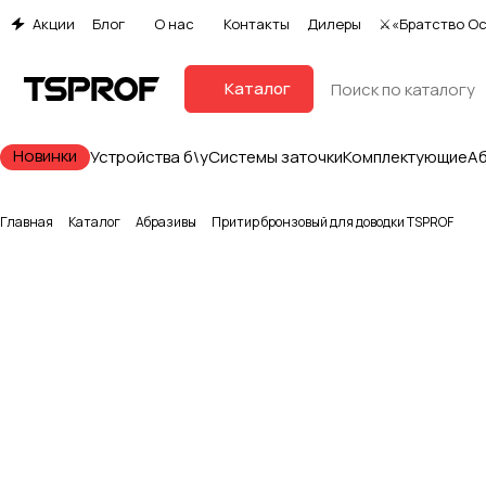
Акции
Блог
О нас
Контакты
Дилеры
⚔«Братство О
Каталог
Новинки
Устройства б\у
Системы заточки
Комплектующие
А
Главная
Каталог
Абразивы
Притир бронзовый для доводки TSPROF