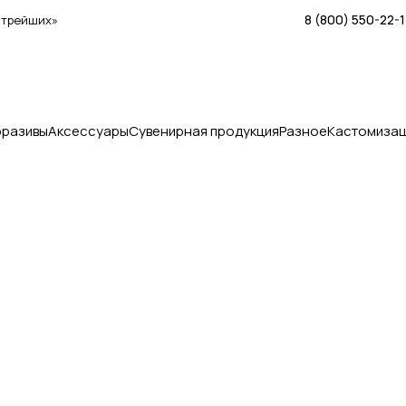
8 (800) 550-22-
стрейших»
бразивы
Аксессуары
Сувенирная продукция
Разное
Кастомизац