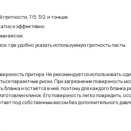
й гритности,
7/5
,
3/2
, и тоньше.
катно и эффективно.
ным весом.
си, где удобно указать используемую гритность пасты.
верхность притира. Не рекомендуется использовать оди
иться паразитные риски. При загрязнении поверхность м
 бланка и остаётся в ней, поэтому для каждого бланка 
 изготовлен клинок. Его поверхность легко повредить, ос
отает под собственным весом без дополнительного давле