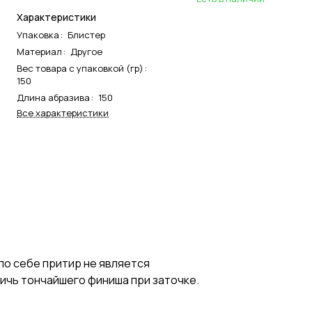
Характеристики
Упаковка
:
Блистер
Материал
:
Другое
Вес товара с упаковкой (гр)
:
150
Длина абразива
:
150
Все характеристики
по себе притир не является
ичь тончайшего финиша при заточке.