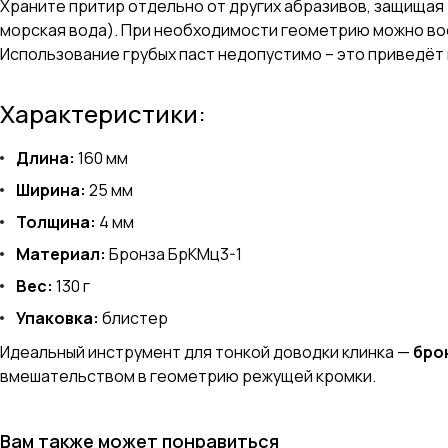
Храните притир отдельно от других абразивов, защищая
морская вода). При необходимости геометрию можно восс
Использование грубых паст недопустимо – это приведёт 
Характеристики:
Длина:
160 мм
Ширина:
25 мм
Толщина:
4 мм
Материал:
Бронза БрКМц3-1
Вес:
130 г
Упаковка:
блистер
Идеальный инструмент для тонкой доводки клинка —
бро
вмешательством в геометрию режущей кромки.
Вам также может понравиться