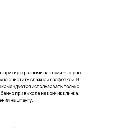
н притир с разными пастами — зерно
ожно очистить влажной салфеткой. В
рекомендуется использовать только
обенно при выходе на кончик клинка.
ния на штангу.