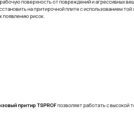
 рабочую поверхность от повреждений и агрессивных вещ
тановить на притирочной плите с использованием той же
к появлению рисок.
нзовый притир TSPROF
позволяет работать с высокой 