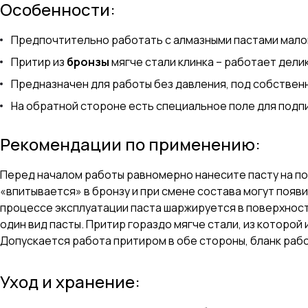
Особенности:
Предпочтительно работать с алмазными пастами мало
Притир из
бронзы
мягче стали клинка – работает дели
Предназначен для работы без давления, под собствен
На обратной стороне есть специальное поле для подпи
Рекомендации по применению:
Перед началом работы равномерно нанесите пасту на по
«впитывается» в бронзу и при смене состава могут появ
процессе эксплуатации паста шаржируется в поверхность
один вид пасты. Притир гораздо мягче стали, из которой
Допускается работа притиром в обе стороны, бланк раб
Уход и хранение: