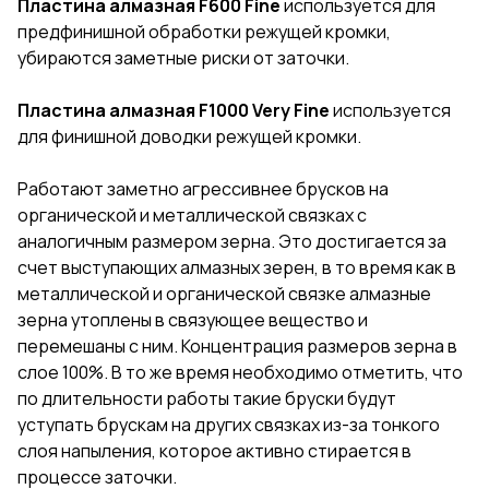
Пластина алмазная F600 Fine
используется для
предфинишной обработки режущей кромки,
убираются заметные риски от заточки.
Пластина алмазная F1000 Very Fine
используется
для финишной доводки режущей кромки.
Работают заметно агрессивнее брусков на
органической и металлической связках с
аналогичным размером зерна. Это достигается за
счет выступающих алмазных зерен, в то время как в
металлической и органической связке алмазные
зерна утоплены в связующее вещество и
перемешаны с ним. Концентрация размеров зерна в
слое 100%. В то же время необходимо отметить, что
по длительности работы такие бруски будут
уступать брускам на других связках из-за тонкого
слоя напыления, которое активно стирается в
процессе заточки.