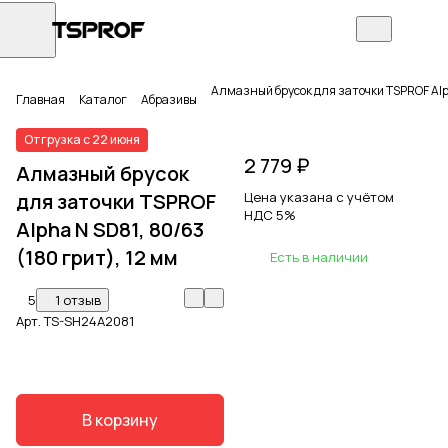
Алмазный брусок для заточки TSPROF Alph
Главная
Каталог
Абразивы
Отгрузка с 22 июня
2 779 ₽
Алмазный брусок
для заточки TSPROF
Цена указана с учётом
НДС 5%
Alpha N SD81, 80/63
(180 грит), 12 мм
Есть в наличии
5
1 отзыв
Арт.
TS-SH24A2081
В корзину