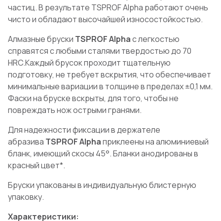
частиц. В результате TSPROF Alpha работают очень
чисто и обладают высочайшей износостойкостью.
Алмазные бруски
TSPROF Alpha
с легкостью
справятся с любыми сталями твердостью до 70
HRC.Каждый брусок проходит тщательную
подготовку, не требует вскрытия, что обеспечивает
минимальные вариации в толщине в пределах ±0,1 мм.
Фаски на бруске вскрыты, для того, чтобы не
повреждать нож острыми гранями.
Для надежности фиксации в держателе
абразива
TSPROF Alpha
приклеены на алюминиевый
бланк, имеющий скосы 45°. Бланки анодированы в
красный цвет*.
Бруски упакованы в индивидуальную блистерную
упаковку.
Характеристики: