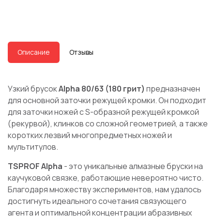
Описание
Отзывы
Узкий брусок
Alpha 80/63 (180 грит)
предназначен
для основной заточки режущей кромки. Он подходит
для заточки ножей с S-образной режущей кромкой
(рекурвой), клинков со сложной геометрией, а также
коротких лезвий многопредметных ножей и
мультитулов.
TSPROF Alpha
- это уникальные алмазные бруски на
каучуковой связке, работающие невероятно чисто.
Благодаря множеству экспериментов, нам удалось
достигнуть идеального сочетания связующего
агента и оптимальной концентрации абразивных