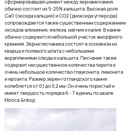
сформировавшая цемент между зернами камня,
обычно состоит из 5-25% кальцита. Высокая доля
CaO (оксида кальция) и CO2 (диоксида углерода)
сопровождается также существенным содержанием
оксидов алюминия, железа, магния и калия. В камне
обычно содержится небольшой участок аморфного
кремния. Зерна песчаника состоят в основном из
кварца и полевого шпата с небольшими
вкраплениями слюды и кальцита. Песчаник также
содержит несущественное количества пирита и
очень небольшое количество глауконита, лимонита
и ярозита. Размер зерен готландского камня
колеблется от 0,1 до 0,2 мм. Он очень пористый и
имеет твердость порядка 6 - 7 единиц по шкале
Мооса.&nbsp;