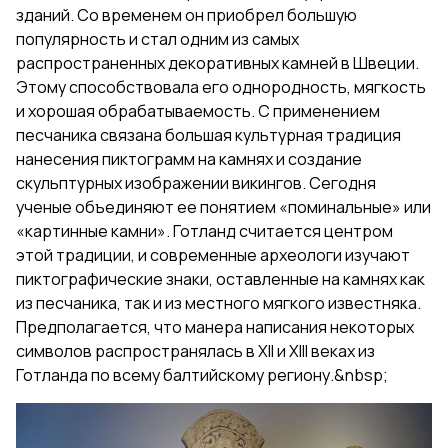
зданий. Со временем он приобрел большую
популярность и стал одним из самых
распространенных декоративных камней в Швеции.
Этому способствовала его однородность, мягкость
и хорошая обрабатываемость. С применением
песчаника связана большая культурная традиция
нанесения пиктограмм на камнях и создание
скульптурных изображении викингов. Сегодня
ученые объединяют ее понятием «поминальные» или
«картинные камни». Готланд считается центром
этой традиции, и современные археологи изучают
пиктографические знаки, оставленные на камнях как
из песчаника, так и из местного мягкого известняка.
Предполагается, что манера написания некоторых
символов распространялась в XII и XIII веках из
Готланда по всему балтийскому региону.&nbsp;