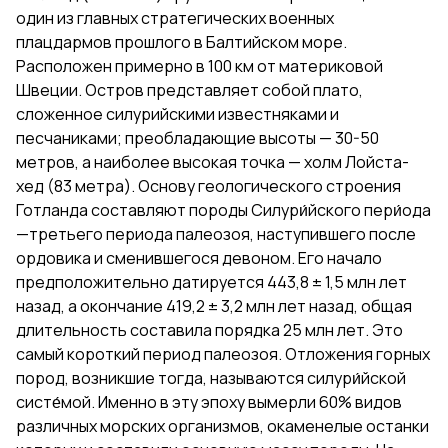
один из главных стратегических военных
плацдармов прошлого в Балтийском море.
Расположен примерно в 100 км от материковой
Швеции. Остров представляет собой плато,
сложенное силурийскими известняками и
песчаниками; преобладающие высоты — 30-50
метров, а наиболее высокая точка — холм Лойста-
хед (83 метра). Основу геологического строения
Готланда составляют породы Силури́йского пери́ода
—третьего периода палеозоя, наступившего после
ордовика и сменившегося девоном. Его начало
предположительно датируется 443,8 ± 1,5 млн лет
назад, а окончание 419,2 ± 3,2 млн лет назад, общая
длительность составила порядка 25 млн лет. Это
самый короткий период палеозоя. Отложения горных
пород, возникшие тогда, называются силури́йской
систе́мой. Именно в эту эпоху вымерли 60% видов
различных морских организмов, окаменелые останки