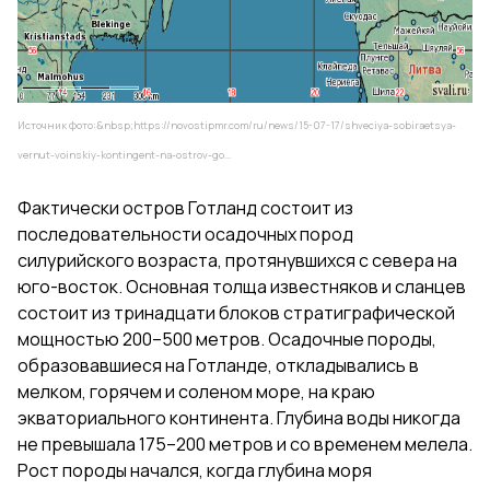
Источник фото:&nbsp;
https://novostipmr.com/ru/news/15-07-17/shveciya-sobiraetsya-
vernut-voinskiy-kontingent-na-ostrov-go...
Фактически остров Готланд состоит из
последовательности осадочных пород
силурийского возраста, протянувшихся с севера на
юго-восток. Основная толща известняков и сланцев
состоит из тринадцати блоков стратиграфической
мощностью 200–500 метров. Осадочные породы,
образовавшиеся на Готланде, откладывались в
мелком, горячем и соленом море, на краю
экваториального континента. Глубина воды никогда
не превышала 175–200 метров и со временем мелела.
Рост породы начался, когда глубина моря