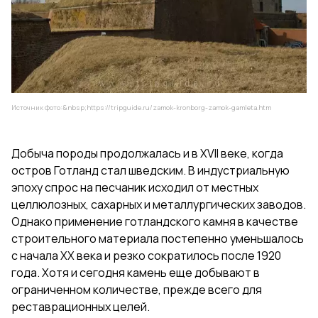
Источник фото:&nbsp;
https://tripguide.ru/zamok-kronborg-zamok-gamleta.htm
Добыча породы продолжалась и в XVII веке, когда
остров Готланд стал шведским. В индустриальную
эпоху спрос на песчаник исходил от местных
целлюлозных, сахарных и металлургических заводов.
Однако применение готландского камня в качестве
строительного материала постепенно уменьшалось
с начала XX века и резко сократилось после 1920
года. Хотя и сегодня камень еще добывают в
ограниченном количестве, прежде всего для
реставрационных целей.