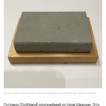
Источник фото:&nbsp;
https://bitmackan.blogspot.com/2016/07/gotlandsbrynet.html
Готланд (Gothland) крупнейший остров Швеции. Это