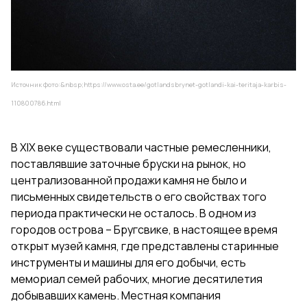
Источник фото:&nbsp;
https://www.osta.ee/gotlandsbrynet-gotlandi-kai-teritaja-karbis-
110800786.html
В XIX веке существовали частные ремесленники,
поставлявшие заточные бруски на рынок, но
централизованной продажи камня не было и
письменных свидетельств о его свойствах того
периода практически не осталось. В одном из
городов острова – Бругсвике, в настоящее время
открыт музей камня, где представлены старинные
инструменты и машины для его добычи, есть
мемориал семей рабочих, многие десятилетия
добывавших камень. Местная компания