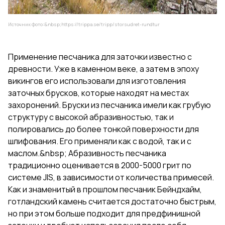
Источник фото:&nbsp;
https://trippa.se/tripp/storsudret-rundtur
Применение песчаника для заточки известно с
древности. Уже в каменном веке, а затем в эпоху
викингов его использовали для изготовления
заточных брусков, которые находят на местах
захоронений. Бруски из песчаника имели как грубую
структуру с высокой абразивностью, так и
полировались до более тонкой поверхности для
шлифования. Его применяли как с водой, так и с
маслом.&nbsp; Абразивность песчаника
традиционно оценивается в 2000-5000 грит по
системе JIS, в зависимости от количества примесей.
Как и знаменитый в прошлом песчаник Бейндхайм,
готландский камень считается достаточно быстрым,
но при этом больше подходит для предфинишной