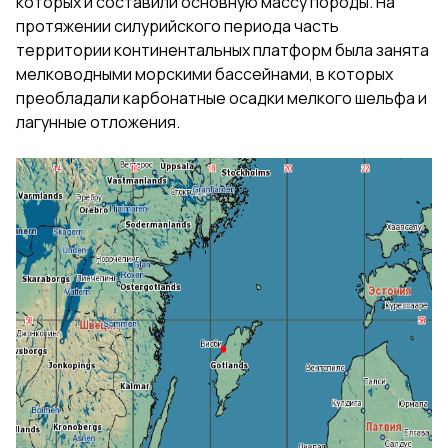
которых и составили основную массу породы. На
протяжении силурийского периода часть
территории континентальных платформ была занята
мелководными морскими бассейнами, в которых
преобладали карбонатные осадки мелкого шельфа и
лагунные отложения.