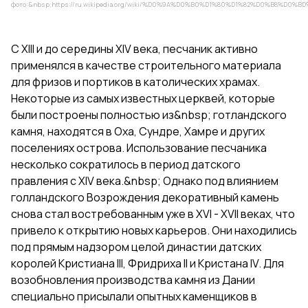
фото:&nbsp;
https://ru.wikipedia.org/wiki/%D0%9A%D0%B0%D1%80%D1%82%D0%B8%D
С XIII и до середины XIV века, песчаник активно
применялся в качестве строительного материала
для фризов и портиков в католических храмах.
Некоторые из самых известных церквей, которые
были построены полностью из&nbsp; готландского
камня, находятся в Оха, Сундре, Хамре и других
поселениях острова. Использование песчаника
несколько сократилось в период датского
правления с XIV века.&nbsp; Однако под влиянием
голландского Возрождения декоративный камень
снова стал востребованным уже в XVI - XVII веках, что
привело к открытию новых карьеров. Они находились
под прямым надзором целой династии датских
королей Кристиана III, Фридриха II и Кристана IV. Для
возобновления производства камня из Дании
специально присылали опытных каменщиков в