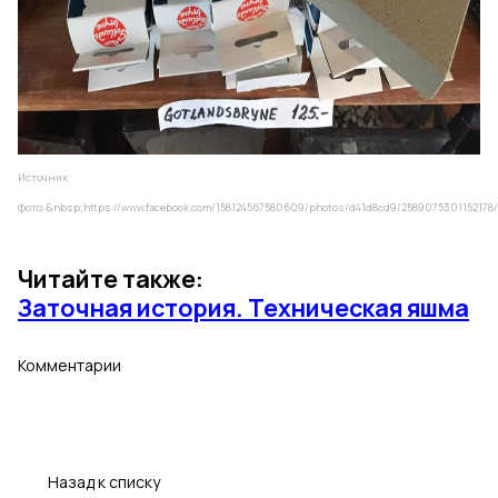
Источник
фото:&nbsp;
https://www.facebook.com/158124567580609/photos/d41d8cd9/2589075301152178/
Читайте также:
Заточная история. Техническая яшма
Комментарии
Назад к списку