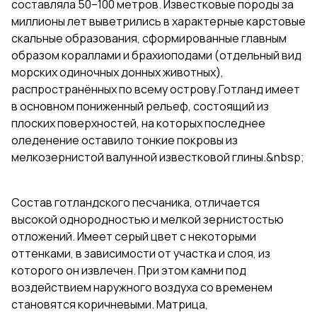
составляла 50–100 метров. Известковые породы за
миллионы лет выветрились в характерные карстовые
скальные образования, сформированные главным
образом кораллами и брахиоподами (отдельный вид
морских одиночных донных животных),
распространённых по всему острову.Готланд имеет
в основном пониженный рельеф, состоящий из
плоских поверхностей, на которых последнее
оледенение оставило тонкие покровы из
мелкозернистой валунной известковой глины.&nbsp;
Состав готландского песчаника, отличается
высокой однородностью и мелкой зернистостью
отложений. Имеет серый цвет с некоторыми
оттенками, в зависимости от участка и слоя, из
которого он извлечен. При этом камни под
воздействием наружного воздуха со временем
становятся коричневыми. Матрица,