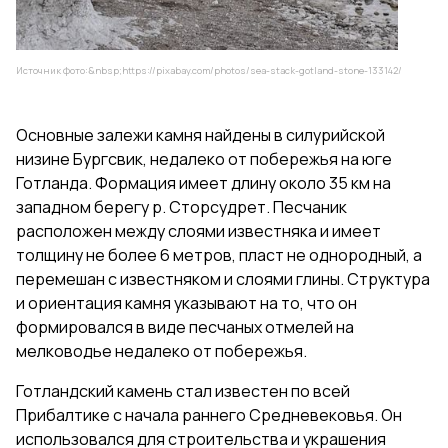
Источник фото:&nbsp;
https://pixabay.com/photos/sea-stack-gotland-stone-133142/
Основные залежи камня найдены в силурийской
низине Бургсвик, недалеко от побережья на юге
Готланда. Формация имеет длину около 35 км на
западном берегу р. Сторсудрет. Песчаник
расположен между слоями известняка и имеет
толщину не более 6 метров, пласт не однородный, а
перемешан с известняком и слоями глины. Структура
и ориентация камня указывают на то, что он
формировался в виде песчаных отмелей на
мелководье недалеко от побережья.
Готландский камень стал известен по всей
Прибалтике с начала раннего Средневековья. Он
использовался для строительства и украшения