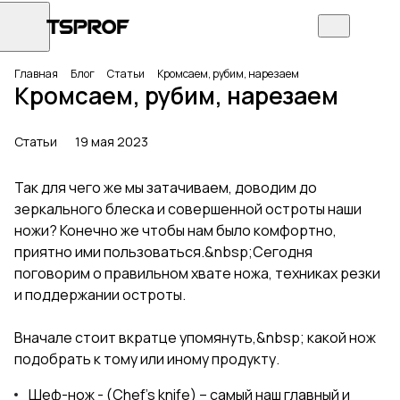
Главная
Блог
Статьи
Кромсаем, рубим, нарезаем
Кромсаем, рубим, нарезаем
Статьи
19 мая 2023
Так для чего же мы затачиваем, доводим до
зеркального блеска и совершенной остроты наши
ножи? Конечно же чтобы нам было комфортно,
приятно ими пользоваться.&nbsp;Сегодня
поговорим о правильном хвате ножа, техниках резки
и поддержании остроты.
Вначале стоит вкратце упомянуть,&nbsp; какой нож
подобрать к тому или иному продукту.
Шеф-нож - (Chef’s knife) – самый наш главный и