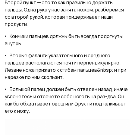
Второй пункт — это то как правильно держать
пальцы. Одна рука у нас занята ножом, разберемся
со второй рукой, которая придерживает наши
продукты.
Кончики пальцев должны быть всегда подогнуты
внутрь.
Вторые фаланги указательного и среднего
пальцев располагаются почти перпендикулярно.
Лезвие ножа прижато к сгибам пальцев&nbsp; и при
нарезке по ним скользит.
Большой палец должен быть отведен назад, иначе
увлечетесь и отсечете себе ноготь на раз-два. Он
как бы обхватывает овощ или фрукт и подталкивает
его к ножу.