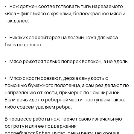
Нож должен соответствовать типу нарезаемого
мяса – филе/мясо с хрящами, белое/красное мясо и
так далее.
Никаких серрейторов на лезвии ножа для мяса
быть не должно.
Мясо режется только поперек волокон, а не вдоль.
Мясо с кости срезают, держа саму кость с
помощью бумажного полотенца, а сам рез делают по
направлению от кости, примерно по 1 см шириной.
Если речь идет о реберной части, поступаем так же
либо совсем удаляем ребра.
В процессе работы нож теряет свою изначальную
остроту и для ее поддержания
потребуется&nbsp;мусат, с ним режущая кромка