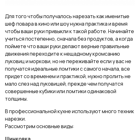
Для того чтобы получалось нарезать как именитые
шеф повара в кино или шоу нужна практика и время
чтобы ваши руки привыкли к такой работе. Начинайте
учиться постепенно, сначала без продуктов, а когда
поймете что ваши руки делают верные правильные
движения переходите к нещадному кромсанию
луковиц и моркови, но не переживайте если у вас не
получатся идеальные ломтики с самого начала, все
придет со временем и практикой, нужно пролить не
мало слез над луковицей, прежде чем получатся
совершенные кубики или ломтики одинаковой
толщины.
В профессиональной кухне используют много техник
нарезки.
Рассмотрим основные виды:
Шинковка