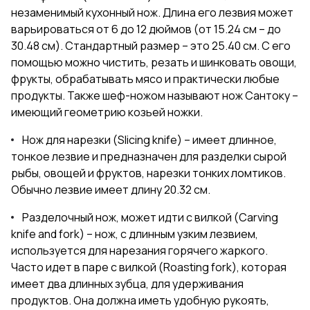
незаменимый кухонный нож. Длина его лезвия может
варьироваться от 6 до 12 дюймов (от 15.24 см – до
30.48 см). Стандартный размер – это 25.40 см. С его
помощью можно чистить, резать и шинковать овощи,
фрукты, обрабатывать мясо и практически любые
продукты. Также шеф-ножом называют нож Сантоку –
имеющий геометрию козьей ножки.
Нож для нарезки (Slicing knife) – имеет длинное,
тонкое лезвие и предназначен для разделки сырой
рыбы, овощей и фруктов, нарезки тонких ломтиков.
Обычно лезвие имеет длину 20.32 см.
Разделочный нож, может идти с вилкой (Carving
knife and fork) – нож, с длинным узким лезвием,
используется для нарезания горячего жаркого.
Часто идет в паре с вилкой (Roasting fork), которая
имеет два длинных зубца, для удерживания
продуктов. Она должна иметь удобную рукоять,