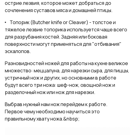
острие лезвия, которое может добраться до
сочленения суставов мяса и домашней птицы.
Топорик (Butcher knife or Cleaver) - толстое и
тяжелое лезвие топорика используется чаще всего
для разрубания костей. Задняя или боковая
поверхности могут применяться для "отбивания"
эскалопов.
Разновидностей ножей для работы на кухне великое
множество: меццалуна, для нарезки сыра, для пиццы,
устричный нож и других, но основными в работе
будут всего три ножа: шеф-нож, овощной нож и
разделочный нож или нож для нарезки.
Выбрав нужный нам нож перейдем к работе.
Первое чему необходимо научиться это
правильному хвату ножа.&nbsp;