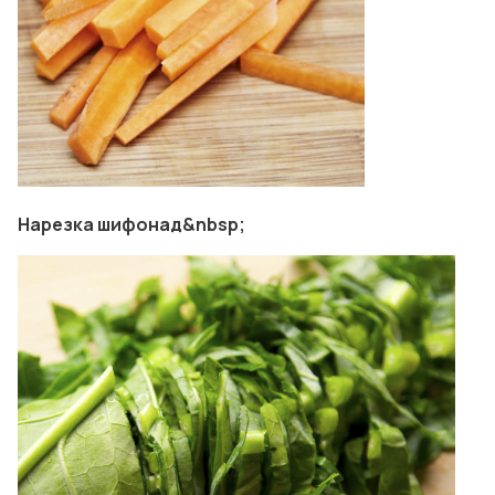
Нарезка шифонад&nbsp;