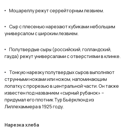
Моцареллу режут серрейторным лезвием.
Сыр с плесенью нарезают кубиками небольшим
универсалом с широким лезвием.
Полутвердые сыры (российский, голландский,
гауда) режут универсалами с отверстиями в клинке.
Тонкую нарезку полутвердых сыров выполняют
струнными ножами или ножом, напоминающим
лопатку с прорезью в центральной части. Он также
известен под названием «сырный рубанок» –
придумал его плотник Тур Бьёрклюнд из
Лиллехаммера в 1925 году.
Нарезка хлеба