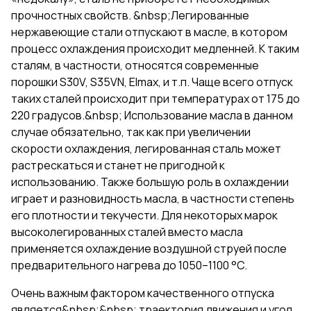
прочностных свойств. &nbsp;Легированные
нержавеющие стали отпускают в масле, в котором
процесс охлаждения происходит медленней. К таким
сталям, в частности, относятся современные
порошки S30V, S35VN, Elmax, и т.п. Чаще всего отпуск
таких сталей происходит при температурах от 175 до
220 градусов.&nbsp; Использование масла в данном
случае обязательно, так как при увеличении
скорости охлаждения, легированная сталь может
растрескаться и станет не пригодной к
использованию. Также большую роль в охлаждении
играет и разновидность масла, в частности степень
его плотности и текучести. Для некоторых марок
высоколегированных сталей вместо масла
применяется охлаждение воздушной струей после
предварительного нагрева до 1050–1100 °C.
Очень важным фактором качественного отпуска
является&nbsp;&nbsp; траектория движения и угол