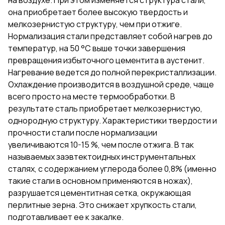
она приобретает более высокую твердость и
мелкозернистую структуру, чем при отжиге.
Нормализация стали представляет собой нагрев до
температур, на 50 °C выше точки завершения
превращения избыточного цементита в аустенит.
Нагревание ведется до полной перекристаллизации.
Охлаждение производится в воздушной среде, чаще
всего просто на месте термообработки. В
результате сталь приобретает мелкозернистую,
однородную структуру. Характеристики твердости и
прочности стали после нормализации
увеличиваются 10-15 %, чем после отжига. В так
называемых заэвтектоидных инструментальных
сталях, с содержанием углерода более 0,8% (именно
такие стали в основном применяются в ножах),
разрушается цементитная сетка, окружающая
перлитные зерна. Это снижает хрупкость стали,
подготавливает ее к закалке.