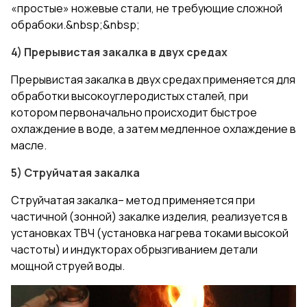
«простые» ножевые стали, не требующие сложной
обрабоки.&nbsp;&nbsp;
4) Прерывистая закалка в двух средах
Прерывистая закалка в двух средах применяется для
обработки высокоуглеродистых сталей, при
котором первоначально происходит быстрое
охлаждение в воде, а затем медленное охлаждение в
масле.
5) Струйчатая закалка
Струйчатая закалка– метод применяется при
частичной (зонной) закалке изделия, реализуется в
установках ТВЧ (установка нагрева токами высокой
частоты) и индукторах обрызгиванием детали
мощной струей воды.