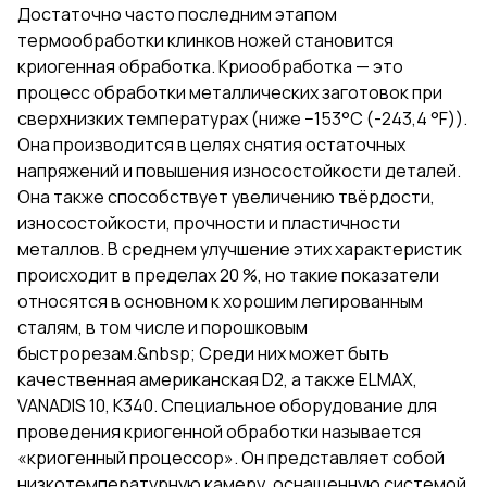
Достаточно часто последним этапом
термообработки клинков ножей становится
криогенная обработка. Криообработка — это
процесс обработки металлических заготовок при
сверхнизких температурах (ниже −153°С (-243,4 °F)).
Она производится в целях снятия остаточных
напряжений и повышения износостойкости деталей.
Она также способствует увеличению твёрдости,
износостойкости, прочности и пластичности
металлов. В среднем улучшение этих характеристик
происходит в пределах 20 %, но такие показатели
относятся в основном к хорошим легированным
сталям, в том числе и порошковым
быстрорезам.&nbsp; Среди них может быть
качественная американская D2, а также ELMAX,
VANADIS 10, K340. Специальное оборудование для
проведения криогенной обработки называется
«криогенный процессор». Он представляет собой
низкотемпературную камеру, оснащенную системой