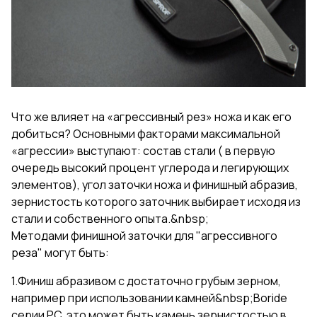
Что же влияет на «агрессивный рез» ножа и как его
добиться? Основными факторами максимальной
«агрессии» выступают: состав стали ( в первую
очередь высокий процент углерода и легирующих
элементов), угол заточки ножа и финишный абразив,
зернистость которого заточник выбирает исходя из
стали и собственного опыта.&nbsp;
Методами финишной заточки для "агрессивного
реза" могут быть:
1.Финиш абразивом с достаточно грубым зерном,
например при использовании камней&nbsp;Boride
серии PC, это может быть камень зернистостью в