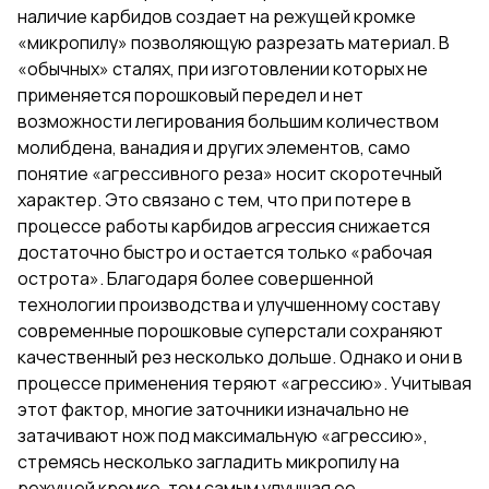
наличие карбидов создает на режущей кромке
«микропилу» позволяющую разрезать материал. В
«обычных» сталях, при изготовлении которых не
применяется порошковый передел и нет
возможности легирования большим количеством
молибдена, ванадия и других элементов, само
понятие «агрессивного реза» носит скоротечный
характер. Это связано с тем, что при потере в
процессе работы карбидов агрессия снижается
достаточно быстро и остается только «рабочая
острота». Благодаря более совершенной
технологии производства и улучшенному составу
современные порошковые суперстали сохраняют
качественный рез несколько дольше. Однако и они в
процессе применения теряют «агрессию». Учитывая
этот фактор, многие заточники изначально не
затачивают нож под максимальную «агрессию»,
стремясь несколько загладить микропилу на
режущей кромке, тем самым улучшая ее