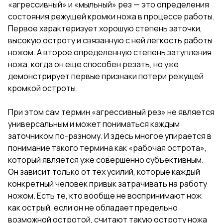
«агрессивный» и «мыльный» рез — это определения
состояния режущей кромки ножа в процессе работы.
Первое характеризует хорошую степень заточки,
высокую остроту и связанную с ней легкость работы
ножом. А второе определенную степень затупления
ножа, когда он еще способен резать, но уже
демонстрирует первые признаки потери режущей
кромкой остроты.
При этом сам термин «агрессивный рез» не является
универсальным и может пониматься каждым
заточником по-разному. И здесь многое упирается в
понимание такого термина как «рабочая острота»,
который является уже совершенно субъективным.
Он зависит только от тех усилий, которые каждый
конкретный человек привык затрачивать на работу
ножом. Есть те, кто вообще не воспринимают нож
как острый, если он не обладает предельно
возможной остротой, считают такую остроту ножа