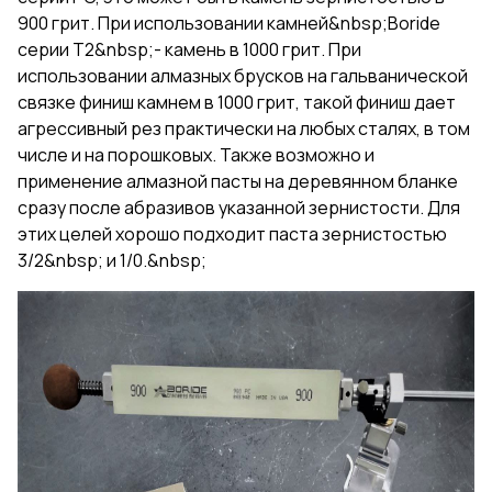
900 грит. При использовании камней&nbsp;Boride
серии Т2&nbsp;- камень в 1000 грит. При
использовании алмазных брусков на гальванической
связке финиш камнем в 1000 грит, такой финиш дает
агрессивный рез практически на любых сталях, в том
числе и на порошковых. Также возможно и
применение алмазной пасты на деревянном бланке
сразу после абразивов указанной зернистости. Для
этих целей хорошо подходит паста зернистостью
3/2&nbsp; и 1/0.&nbsp;