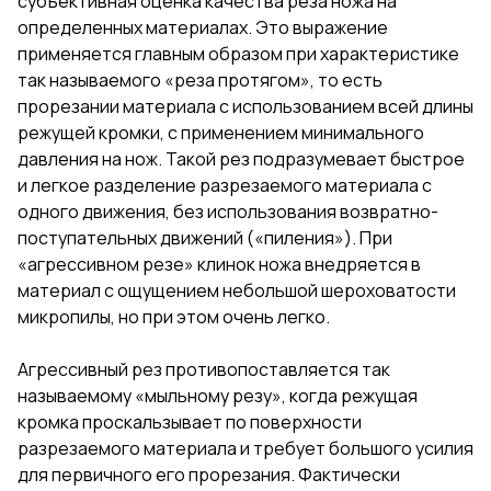
субъективная оценка качества реза ножа на
определенных материалах. Это выражение
применяется главным образом при характеристике
так называемого «реза протягом», то есть
прорезании материала с использованием всей длины
режущей кромки, с применением минимального
давления на нож. Такой рез подразумевает быстрое
и легкое разделение разрезаемого материала с
одного движения, без использования возвратно-
поступательных движений («пиления»). При
«агрессивном резе» клинок ножа внедряется в
материал с ощущением небольшой шероховатости
микропилы, но при этом очень легко.
Агрессивный рез противопоставляется так
называемому «мыльному резу», когда режущая
кромка проскальзывает по поверхности
разрезаемого материала и требует большого усилия
для первичного его прорезания. Фактически