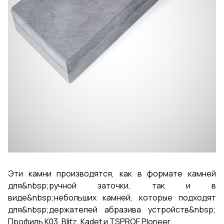
Эти камни производятся, как в формате камней
для&nbsp;ручной заточки, так и в
виде&nbsp;небольших камней, которые подходят
для&nbsp;держателей абразива устройств&nbsp;
Профиль К03, Blitz, Kadet и TSPROF PIoneer.