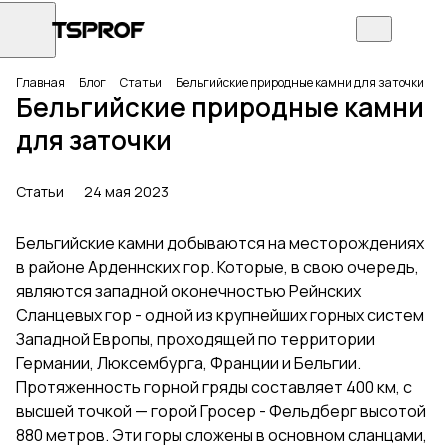
Главная
Блог
Статьи
Бельгийские природные камни для заточки
Бельгийские природные камни
для заточки
Статьи
24 мая 2023
Бельгийские камни добываются на месторождениях
в районе Арденнских гор. Которые, в свою очередь,
являются западной оконечностью Рейнских
Сланцевых гор - одной из крупнейших горных систем
Западной Европы, проходящей по территории
Германии, Люксембурга, Франции и Бельгии.
Протяженность горной гряды составляет 400 км, с
высшей точкой — горой Гросер - Фельдберг высотой
880 метров. Эти горы сложены в основном сланцами,