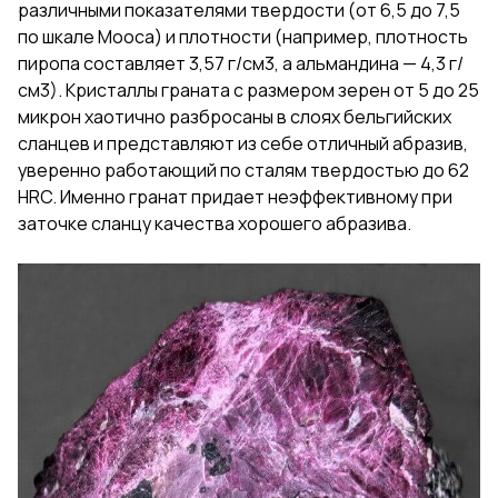
различными показателями твердости (от 6,5 до 7,5
по шкале Мооса) и плотности (например, плотность
пиропа составляет 3,57 г/см3, а альмандина — 4,3 г/
см3). Кристаллы граната с размером зерен от 5 до 25
микрон хаотично разбросаны в слоях бельгийских
сланцев и представляют из себе отличный абразив,
уверенно работающий по сталям твердостью до 62
HRC. Именно гранат придает неэффективному при
заточке сланцу качества хорошего абразива.