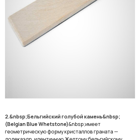
2.&nbsp;
Бельгийский голубой камень
&nbsp;
(Belgian Blue Whetstone)
&nbsp;имеет
геометрическую форму кристаллов граната —
додекаэдр, идентичную Желтому бельгийскому