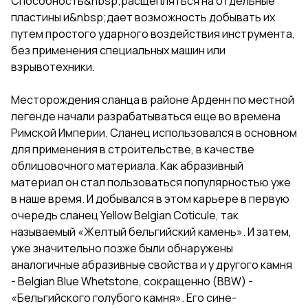
Способность&nbsp;расщепляться на отдельные
пластины и&nbsp;дает возможность добывать их
путем простого ударного воздействия инструмента,
без применения специальных машин или
взрывотехники.
Месторождения сланца в районе Арденн по местной
легенде начали разрабатываться еще во времена
Римской Империи. Сланец использовался в основном
для применения в строительстве, в качестве
облицовочного материала. Как абразивный
материал он стал пользоваться популярностью уже
в наше время. И добывался в этом карьере в первую
очередь сланец Yellow Belgian Coticule, так
называемый «Желтый бельгийский камень». И затем,
уже значительно позже были обнаружены
аналогичные абразивные свойства и у другого камня
- Belgian Blue Whetstone, сокращенно (BBW) -
«Бельгийского голубого камня». Его сине-