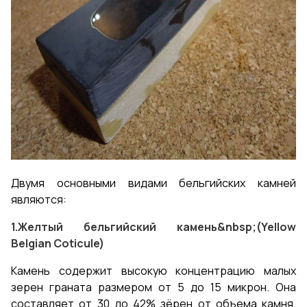
Двумя основными видами бельгийских камней
являются:
1.
Желтый бельгийский камень
&nbsp;(Yellow
Belgian Coticule)
Камень содержит высокую концентрацию малых
зерен граната размером от 5 до 15 микрон. Она
составляет от 30 до 42% зёрен от объема камня.