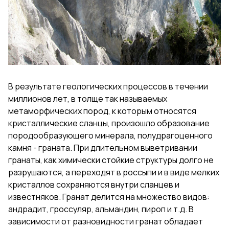
В результате геологических процессов в течении
миллионов лет, в толще так называемых
метаморфических пород, к которым относятся
кристаллические сланцы, произошло образование
породообразующего минерала, полудрагоценного
камня - граната. При длительном выветривании
гранаты, как химически стойкие структуры долго не
разрушаются, а переходят в россыпи и в виде мелких
кристаллов сохраняются внутри сланцев и
известняков. Гранат делится на множество видов:
андрадит, гроссуляр, альмандин, пироп и т.д. В
зависимости от разновидности гранат обладает