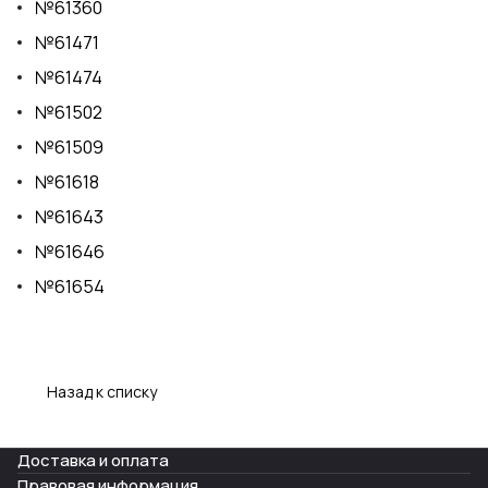
№61360
№61471
№61474
№61502
№61509
№61618
№61643
№61646
№61654
Назад к списку
Доставка и оплата
Правовая информация