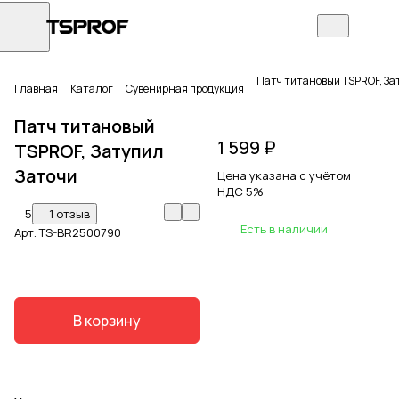
Патч титановый TSPROF, За
Главная
Каталог
Сувенирная продукция
Патч титановый
1 599 ₽
TSPROF, Затупил
Заточи
Цена указана с учётом
НДС 5%
5
1 отзыв
Есть в наличии
Арт.
TS-BR2500790
В корзину