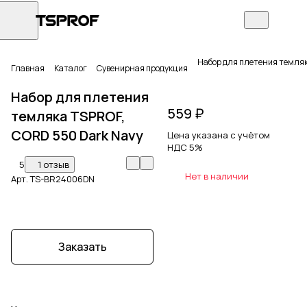
Набор для плетения темляк
Главная
Каталог
Сувенирная продукция
Набор для плетения
559 ₽
темляка TSPROF,
CORD 550 Dark Navy
Цена указана с учётом
НДС 5%
5
1 отзыв
Нет в наличии
Арт.
TS-BR24006DN
Заказать