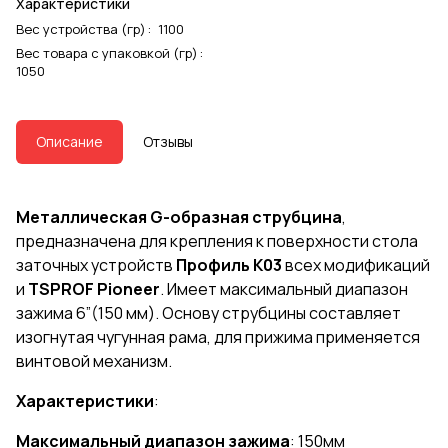
Характеристики
Вес устройства (гр)
:
1100
Вес товара с упаковкой (гр)
:
1050
Описание
Отзывы
Металлическая G-образная струбцина
,
предназначена для крепления к поверхности стола
заточных устройств
Профиль К03
всех модификаций
и
TSPROF Pioneer
. Имеет максимальный диапазон
зажима 6”(150 мм). Основу струбцины составляет
изогнутая чугунная рама, для прижима применяется
винтовой механизм.
Характеристики
:
Максимальный диапазон зажима
: 150мм