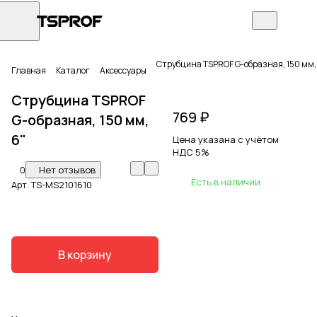
Струбцина TSPROF G-образная, 150 мм,
Главная
Каталог
Аксессуары
Струбцина TSPROF
769 ₽
G-образная, 150 мм,
6"
Цена указана с учётом
НДС 5%
0
Нет отзывов
Есть в наличии
Арт.
TS-MS2101610
В корзину