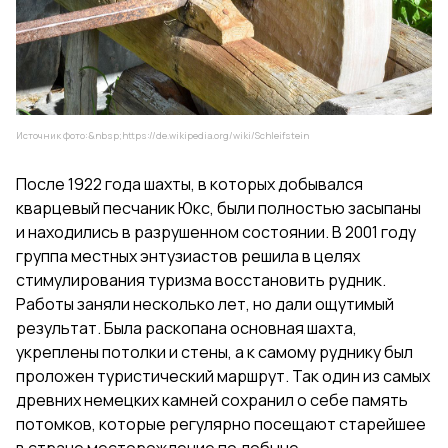
Источник фото:&nbsp;
https://de.wikipedia.org/wiki/Schleifstein
После 1922 года шахты, в которых добывался
кварцевый песчаник Юкс, были полностью засыпаны
и находились в разрушенном состоянии. В 2001 году
группа местных энтузиастов решила в целях
стимулирования туризма восстановить рудник.
Работы заняли несколько лет, но дали ощутимый
результат. Была раскопана основная шахта,
укреплены потолки и стены, а к самому руднику был
проложен туристический маршрут. Так один из самых
древних немецких камней сохранил о себе память
потомков, которые регулярно посещают старейшее
в стране месторождение по добыче