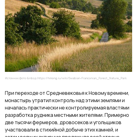
Источник фото:&nbsp;
https://hmong.ru/wiki/Swabian-Franconian_Forest_Nature_Park
При переходе от Средневековья к Новому времени,
монастырь утратил контроль над этими землями и
началась практически не контролируемая властями
разработка рудника местными жителями. Примерно
две тысячи фермеров, дровосеков и угольщиков
участвовали в стихийной добыче этих камней, и
затем вели их активную продажу по всей стране.