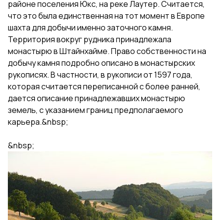
районе поселения Юкс, на реке Лаутер. Считается,
что это была единственная на тот момент в Европе
шахта для добычи именно заточного камня.
Территория вокруг рудника принадлежала
монастырю в Штайнхайме. Право собственности на
добычу камня подробно описано в монастырских
рукописях. В частности, в рукописи от 1597 года,
которая считается переписанной с более ранней,
дается описание принадлежавших монастырю
земель, с указанием границ предполагаемого
карьера.&nbsp;
&nbsp;