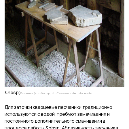
&nbsp;
Источник фото:&nbsp;
http://www.wetzsteinstollen.de/
Для заточки кварцевые песчаники традиционно
используются с водой, требуют замачивания и
постоянного дополнительного смачивания в
процессе работы.&nbsp; Абразивность песчаника