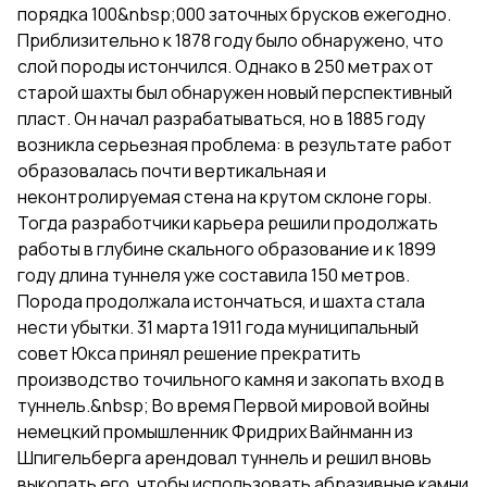
порядка 100&nbsp;000 заточных брусков ежегодно.
Приблизительно к 1878 году было обнаружено, что
слой породы истончился. Однако в 250 метрах от
старой шахты был обнаружен новый перспективный
пласт. Он начал разрабатываться, но в 1885 году
возникла серьезная проблема: в результате работ
образовалась почти вертикальная и
неконтролируемая стена на крутом склоне горы.
Тогда разработчики карьера решили продолжать
работы в глубине скального образование и к 1899
году длина туннеля уже составила 150 метров.
Порода продолжала истончаться, и шахта стала
нести убытки. 31 марта 1911 года муниципальный
совет Юкса принял решение прекратить
производство точильного камня и закопать вход в
туннель.&nbsp; Во время Первой мировой войны
немецкий промышленник Фридрих Вайнманн из
Шпигельберга арендовал туннель и решил вновь
выкопать его, чтобы использовать абразивные камни