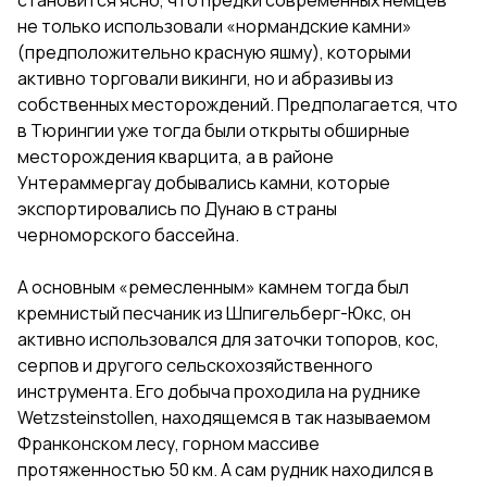
не только использовали «нормандские камни»
(предположительно красную яшму), которыми
активно торговали викинги, но и абразивы из
собственных месторождений. Предполагается, что
в Тюрингии уже тогда были открыты обширные
месторождения кварцита, а в районе
Унтераммергау добывались камни, которые
экспортировались по Дунаю в страны
черноморского бассейна.
А основным «ремесленным» камнем тогда был
кремнистый песчаник из Шпигельберг-Юкс, он
активно использовался для заточки топоров, кос,
серпов и другого сельскохозяйственного
инструмента. Его добыча проходила на руднике
Wetzsteinstollen, находящемся в так называемом
Франконском лесу, горном массиве
протяженностью 50 км. А сам рудник находился в