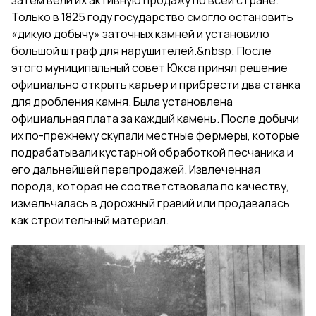
Только в 1825 году государство смогло остановить
«дикую добычу» заточных камней и установило
большой штраф для нарушителей.&nbsp; После
этого муниципальный совет Юкса принял решение
официально открыть карьер и прибрести два станка
для дробления камня. Была установлена
официальная плата за каждый камень. После добычи
их по-прежнему скупали местные фермеры, которые
подрабатывали кустарной обработкой песчаника и
его дальнейшей перепродажей. Извлеченная
порода, которая не соответствовала по качеству,
измельчалась в дорожный гравий или продавалась
как строительный материал.