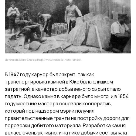
Источник фото:&nbsp;
http://www.wetzsteinstollen.de/
В 1847 году карьер был закрыт, так как
транспортировка камней в Юкс была слишком
затратной, а качество добываемого сырья стало
падать. Однако камня в карьере было много, и в 1854
году местные мастера основали кооператив,
который под надзором мэрии получил
правительственные гранты на постройку дороги для
перевозки добытого материала. Разработка камня
велась очень активно, и на пике добычи составляла