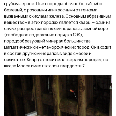
грубым зерном. Цвет породы обычно белый либо
бежевый, с розовыми или красными оттенками
вызванными окислами железа. Основным абразивным
веществом в этих породах является кварц — один из
самых распространённых минералов в земной коре
(свободное содержание порядка 12%),
породообразующий минерал большинства
магматических и метаморфических пород. Он входит
в состав других минералов в виде смесей и
силикатов. Кварц относится к твердым породам, по
шкале Мооса имеет эталон твердости 7.