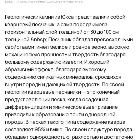
Источник фото:&nbsp;
http://www.wetzsteinstollen.de/
Геологически камни из Юкса представляли собой
кварцевый песчаник, а сама порода имела
горизонтальный слой толщиной от 30 до 100 см
толщиной.&nbsp; Песчаник обладал превосходными
свойствами: имел мелкое и ровное зерно, высокую
механическую прочность и твердость благодаря
большому содержанию извести. И хороший
абразивный эффект, благодаря высокому
содержанию силикатных минералов, сросшихся
внутри породы и дающих ей твердость. По своей
геологии кварцевые песчаники — это конечный
продукт эволюции песка, когда осадочная
дифференциация и химическое выветривание
приводили к образованию почти однородной
породы. В песках такого типа содержание кварца
составляет 95% и выше. По своей структуре порода
обладает однородностью, рыхлостью и достаточно