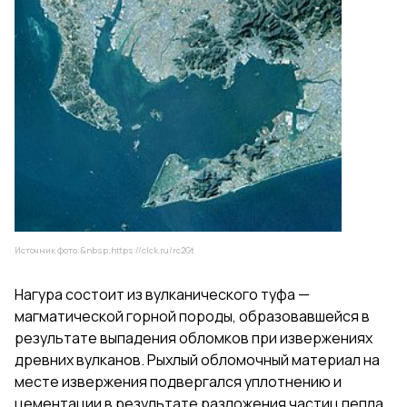
Источник фото:&nbsp;
https://clck.ru/rc2Gt
Нагура состоит из вулканического туфа —
магматической горной породы, образовавшейся в
результате выпадения обломков при извержениях
древних вулканов. Рыхлый обломочный материал на
месте извержения подвергался уплотнению и
цементации в результате разложения частиц пепла