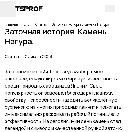
Главная
Блог
Статьи
Заточная история. Камень Нагура.
Заточная история. Камень
Нагура.
Статьи
27 июля 2023
Заточной камень&nbsp;нагура&nbsp;имеет,
наверное, самую широкую мировую известность
среди природных абразивов Японии. Свою
популярность он завоевал благодаря главному
свойству – способности наводить великолепную
суспензию на многих природных камнях и помогать
им максимально раскрывать рабочий потенциал и
эффективность. На сегодняшний день камень стал
легендой и символом качественной ручной заточки.