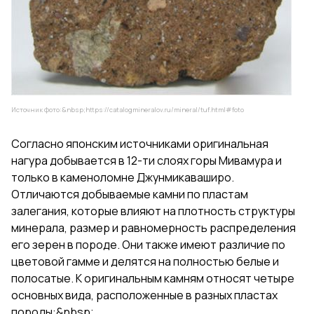
Источник фото:&nbsp;
https://catalogmineralov.ru/mineral/tuf.html#foto
Согласно японским источниками оригинальная
нагура добывается в 12-ти слоях горы Мивамура и
только в каменоломне Джунмикаваширо.
Отличаются добываемые камни по пластам
залегания, которые влияют на плотность структуры
минерала, размер и равномерность распределения
его зерен в породе. Они также имеют различие по
цветовой гамме и делятся на полностью белые и
полосатые. К оригинальным камням относят четыре
основных вида, расположенные в разных пластах
породы:&nbsp;