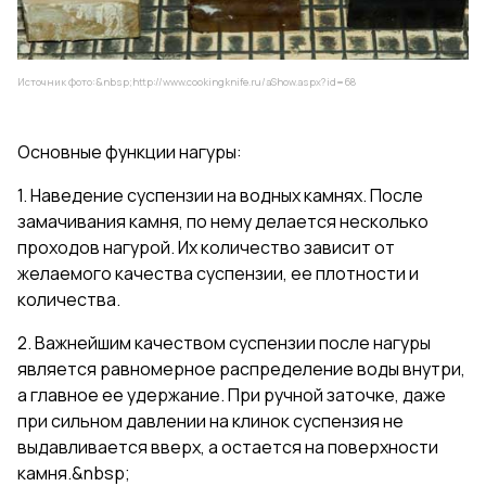
Источник фото:&nbsp;
http://www.cookingknife.ru/aShow.aspx?id=68
Основные функции нагуры:
1. Наведение суспензии на водных камнях. После
замачивания камня, по нему делается несколько
проходов нагурой. Их количество зависит от
желаемого качества суспензии, ее плотности и
количества.
2. Важнейшим качеством суспензии после нагуры
является равномерное распределение воды внутри,
а главное ее удержание. При ручной заточке, даже
при сильном давлении на клинок суспензия не
выдавливается вверх, а остается на поверхности
камня.&nbsp;