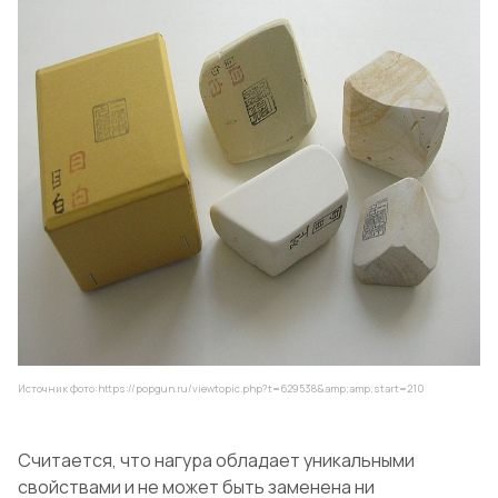
Источник фото:
https://popgun.ru/viewtopic.php?t=629538&amp;amp;start=210
Считается, что нагура обладает уникальными
свойствами и не может быть заменена ни