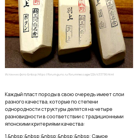
Источник фото:&nbsp;
https://forum.guns.ru/forummessage/224/433756.html
Каждый пласт породы в свою очередь имеет слои
разного качества, которые по степени
однородности структуры делятся на четыре
разновидности в соответствии с традиционными
японскими критериями качества:
1.&nbsp;&nbsp;&nbsp;&nbsp;&nbsp; Самое