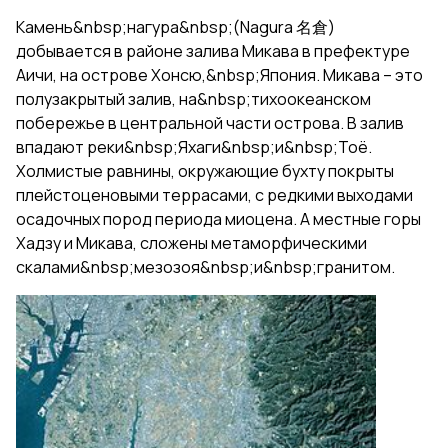
Камень&nbsp;нагура&nbsp;(Nagura 名倉)
добывается в районе залива Микава в префектуре
Аичи, на острове Хонсю,&nbsp;Япония. Микава – это
полузакрытый залив, на&nbsp;тихоокеанском
побережье в центральной части острова. В залив
впадают реки&nbsp;Яхаги&nbsp;и&nbsp;Тоё.
Холмистые равнины, окружающие бухту покрыты
плейстоценовыми террасами, с редкими выходами
осадочных пород периода миоцена. А местные горы
Хадзу и Микава, сложены метаморфическими
скалами&nbsp;мезозоя&nbsp;и&nbsp;гранитом.