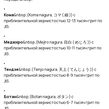
Кома
&nbsp;(Koma nagura, コマ ( 細 )) с
приблизительной зернистостью 12-13 тысяч грит по
JIS.
Меджиро
&nbsp;(Mejiro nagura, 目白 ( めじろ )) с
приблизительной зернистостью 10-11 тысяч грит по
JIS.
Тендзе
&nbsp;(Tenjo nagura, 天上 ( てんじょう )) с
приблизительной зернистостью 8-9 тысяч грит по
JIS.
Ботан
&nbsp;(Botan nagura, ボタン) с
приблизительной зернистостью 6-7 тысяч грит по
JIS.