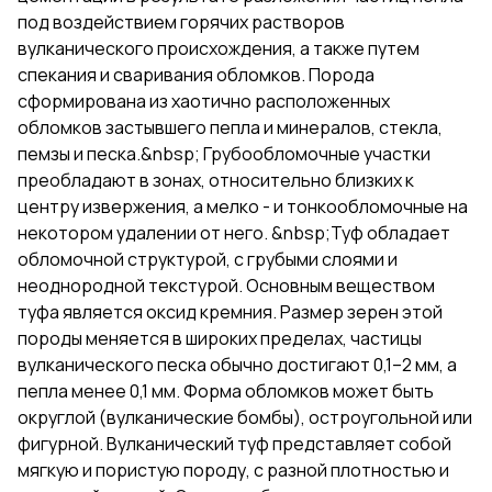
под воздействием горячих растворов
вулканического происхождения, а также путем
спекания и сваривания обломков. Порода
сформирована из хаотично расположенных
обломков застывшего пепла и минералов, стекла,
пемзы и песка.&nbsp; Грубообломочные участки
преобладают в зонах, относительно близких к
центру извержения, а мелко - и тонкообломочные на
некотором удалении от него. &nbsp;Туф обладает
обломочной структурой, с грубыми слоями и
неоднородной текстурой. Основным веществом
туфа является оксид кремния. Размер зерен этой
породы меняется в широких пределах, частицы
вулканического песка обычно достигают 0,1–2 мм, а
пепла менее 0,1 мм. Форма обломков может быть
округлой (вулканические бомбы), остроугольной или
фигурной. Вулканический туф представляет собой
мягкую и пористую породу, с разной плотностью и