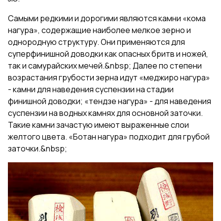
Самыми редкими и дорогими являются камни «кома
нагура», содержащие наиболее мелкое зерно и
однородную структуру. Они применяются для
суперфинишной доводки как опасных бритв и ножей,
так и самурайских мечей.&nbsp; Далее по степени
возрастания грубости зерна идут «меджиро нагура»
- камни для наведения суспензии на стадии
финишной доводки; «тендзе нагура» - для наведения
суспензии на водных камнях для основной заточки.
Такие камни зачастую имеют выраженные слои
желтого цвета. «Ботан нагура» подходит для грубой
заточки.&nbsp;