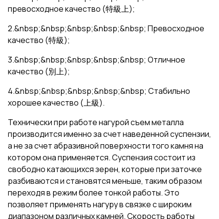
превосходное качество (特級上);
2.&nbsp;&nbsp;&nbsp;&nbsp;&nbsp; Превосходное
качество (特級);
3.&nbsp;&nbsp;&nbsp;&nbsp;&nbsp; Отличное
качество (別上);
4.&nbsp;&nbsp;&nbsp;&nbsp;&nbsp; Стабильно
хорошее качество (上級).
Технически при работе нагурой съем металла
производится именно за счет наведенной суспензии,
а не за счет абразивной поверхности того камня на
котором она применяется. Суспензия состоит из
свободно катающихся зерен, которые при заточке
разбиваются и становятся меньше, таким образом
переходя в режим более тонкой работы. Это
позволяет применять нагуру в связке с широким
диапазоном различных камней. Скорость работы