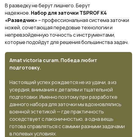
В разведку не берут лишнего. Берут
надежное.
Набор для заточки TSPROF K4
«Разведчик»
– профессиональная система заточки
ножей, сочетающая передовые технологии и
непревзойденную точность с инструментами,
которые подойдут для решения большинства задач.
Amat victoria curam. Победа любит
подготовку.
Настоящий успех рождается не из удачи, а из
усердия, внимания к деталям и тщательной
подготовки. Именно поэтому при разработке
данного набора для заточки мы вдохновлялись
военной эстетикой — где практичность
соседствует с лаконичностью, а одна вещь
готова справляться с самыми разными задачами
в полевых условиях.