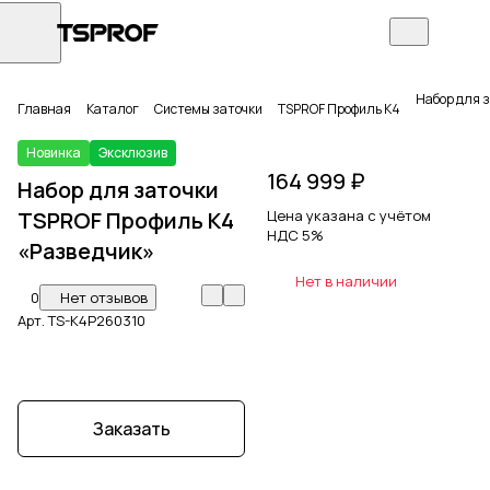
Набор для 
Главная
Каталог
Системы заточки
TSPROF Профиль К4
Новинка
Эксклюзив
164 999 ₽
Набор для заточки
TSPROF Профиль K4
Цена указана с учётом
НДС 5%
«Разведчик»
Нет в наличии
0
Нет отзывов
Арт.
TS-K4P260310
Заказать