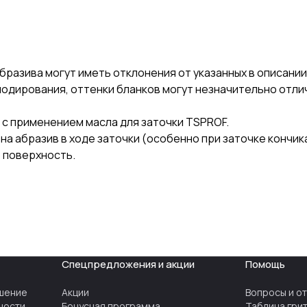
бразива могут иметь отклонения от указанных в описании
нодирования, оттенки бланков могут незначительно отли
с применением масла для заточки TSPROF.
на абразив в ходе заточки (особенно при заточке кончик
ю поверхность.
Спецпредложения и акции
Помощь
шение
Акции
Вопросы и о
ности
Бонусная программа
Таблица гри