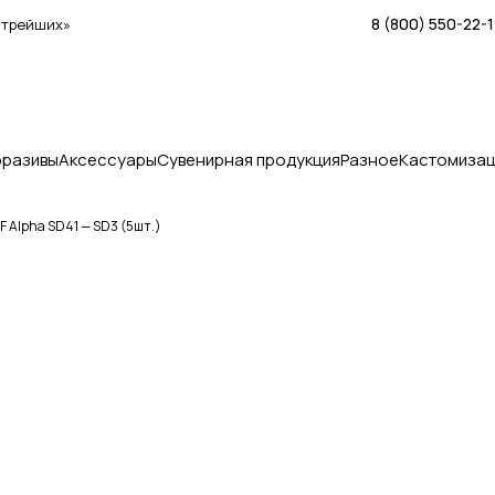
8 (800) 550-22-
стрейших»
бразивы
Аксессуары
Сувенирная продукция
Разное
Кастомизац
 Alpha SD41 — SD3 (5шт.)