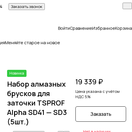
14
Заказать звонок
Войти
Сравнение
Избранное
Корзина
ия
Меняйте старое на новое
Новинка
19 339 ₽
Набор алмазных
брусков для
Цена указана с учётом
НДС 5%
заточки TSPROF
Alpha SD41 — SD3
Заказать
(5шт.)
Нет в наличии