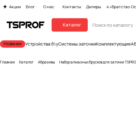
Акции
Блог
О нас
Контакты
Дилеры
⚔«Братство О
Каталог
Новинки
Устройства б\у
Системы заточки
Комплектующие
А
Главная
Каталог
Абразивы
Набор алмазных брусков для заточки TSPROF