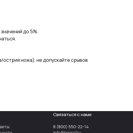
 значений до 5%.
чаться.
а/острия ножа), не допускайте срывов
Связаться с нами
тветы
8 (800) 550-22-14
тности
info@tsprof.ru