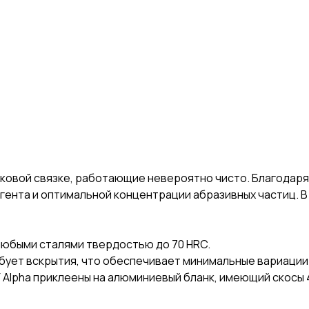
чуковой связке, работающие невероятно чисто. Благодар
гента и оптимальной концентрации абразивных частиц. 
 любыми сталями твердостью до 70 HRC.
ует вскрытия, что обеспечивает минимальные вариации в
Alpha приклеены на алюминиевый бланк, имеющий скосы 4